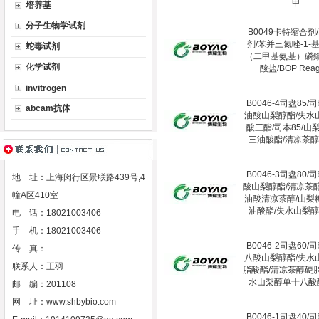
甲
培养基
分子生物学试剂
B0049卡特缩合剂/
剂/苯并三氮唑-1-
蛇毒试剂
（二甲基氨基）磷
化学试剂
酸盐/BOP Reag
invitrogen
B0046-4司盘85/司
abcam抗体
油酸山梨醇酯/失水
酸三酯/司本85/山
三油酸酯/清凉茶
B0046-3司盘80/司
地 址：上海闵行区景联路439号,4
酸山梨醇酯/清凉茶
幢A区410室
油酸清凉茶醇/山梨
油酸酯/失水山梨
电 话：18021003406
手 机：18021003406
B0046-2司盘60/司
传 真：
八酸山梨醇酯/失水
联系人：王羽
脂酸酯/清凉茶醇硬
水山梨醇单十八酸
邮 编：201108
网 址：
www.shbybio.com
B0046-1司盘40/司