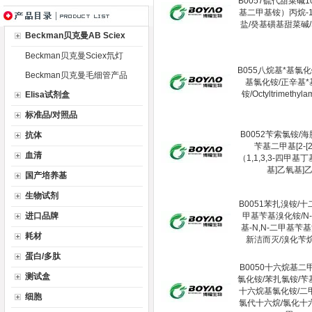
B0057硫代甜菜碱10
基二甲基铵）丙烷-1
盐/癸基磺基甜菜碱/S
Beckman贝克曼AB Sciex
Beckman贝克曼Sciex氘灯
B055八烷基*基氯化
Beckman贝克曼毛细管产品
基氯化铵/正辛基*
铵/Octyltrimethyl
Elisa试剂盒
标准品/对照品
B0052苄索氯铵/海胺
抗体
苄基二甲基[2-[2-
血清
（1,1,3,3-四甲基
基]乙氧基]
国产培养基
生物试剂
B0051苯扎溴铵/
进口品牌
甲基苄基溴化铵/N
基-N,N-二甲基苄
耗材
新洁而灭/溴化苄烷
蛋白/多肽
B0050十六烷基二
测试盒
氯化铵/苯扎氯铵/
十六烷基氯化铵/二
细胞
氯代十六烷/氯化十