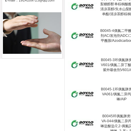
E-mail：
1914109725@qq.com
梨糖醇酐单棕榈酸酯
清凉茶醇/失水山梨
单酯/清凉茶醇棕榈
B0045-4偶氮二甲
剂AC/发泡剂ADC
甲酰胺/Azodicarbo
B0045-3环偶氮
V601/偶氮二异丁
紫外吸收剂V601/A
B0045-1环偶氮
VA061/偶氮二异
啉/AIP
B0045环偶氮脒
VA-044/偶氮二
啉盐酸盐/2,2-偶氮[