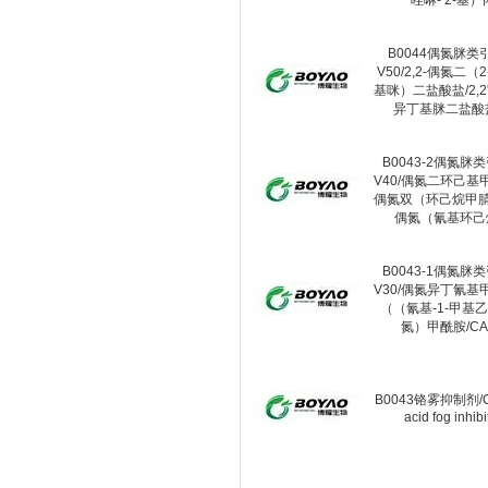
唑啉- 2-基）
B0044偶氮脒类
V50/2,2-偶氮二（
基咪）二盐酸盐/2,2
异丁基脒二盐酸
B0043-2偶氮脒
V40/偶氮二环己基甲腈
偶氮双（环己烷甲腈）/
偶氮（氰基环己
B0043-1偶氮脒
V30/偶氮异丁氰基甲
（（氰基-1-甲基
氮）甲酰胺/CA
B0043铬雾抑制剂/C
acid fog inhibi