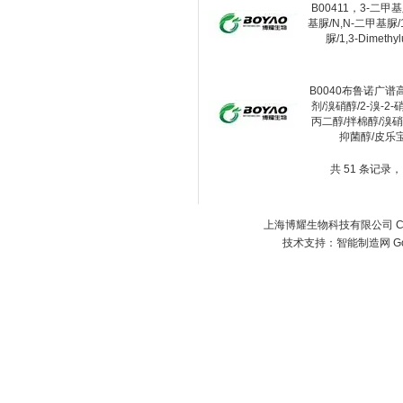
B00411，3-二甲
基脲/N,N-二甲基脲/
脲/1,3-Dimethyl
B0040布鲁诺广谱
剂/溴硝醇/2-溴-2-硝
丙二醇/拌棉醇/溴硝
抑菌醇/皮乐宝
共 51 条记录，
上海博耀生物科技有限公司 Copyr
技术支持：
智能制造网
G