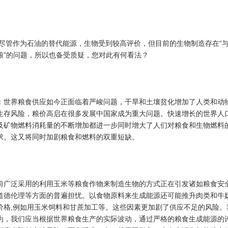
:尽管作为石油的替代能源，生物受到较高评价，但目前的生物制造存在“
粮”的问题，所以也备受质疑，您对此有何看法？
：世界粮食供应如今正面临着严峻问题，干旱和土壤贫化增加了人类和动
生存风险，粮价高启在很多发展中国家成为重大问题。快速增长的世界人
及矿物燃料消耗量的不断增加都进一步同时增大了人们对粮食和生物燃料
求。这又将同时加剧粮食和燃料的双重短缺。
前广泛采用的利用玉米等粮食作物来制造生物的方式正在引发诸如粮食安
道德伦理等方面的普遍担忧。以食物原料来生成能源还可能推升肉类和牛
价格,例如用玉米饲料和甘蔗加工等。这些因素更加剧了供应不足的风险。
为，我们应当根据世界粮食生产的实际波动，通过严格的粮食生成能源的