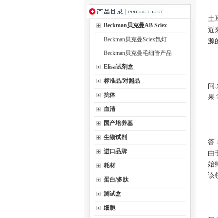
土
Beckman贝克曼AB Sciex
近
Beckman贝克曼Sciex氘灯
源
Beckman贝克曼毛细管产品
Elisa试剂盒
标准品/对照品
问
抗体
果
血清
国产培养基
生物试剂
答
进口品牌
由
始
耗材
该
蛋白/多肽
测试盒
细胞