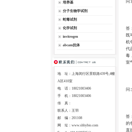
问
培养基
分子生物学试剂
蛇毒试剂
化学试剂
答
既
invitrogen
机
abcam抗体
代
毒
室
地 址：上海闵行区景联路439号,4幢
A区410室
电 话：18021003406
问
手 机：18021003406
传 真：
联系人：王羽
答
邮 编：201108
的
网 址：
www.shbybio.com
直