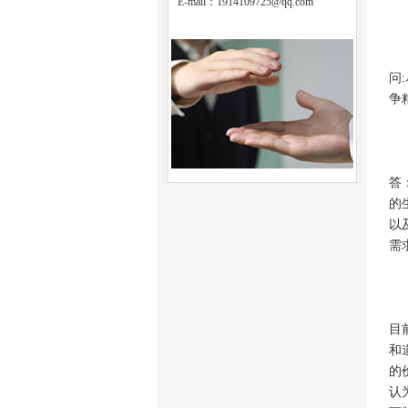
E-mail：
1914109725@qq.com
问
争
答
的
以
需
目
和
的
认