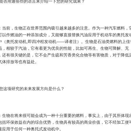
:能否用通俗些的语言来介绍一下您的研究成果？
：当前，生物正在世界范围内吸引越来越多的注意。作为一种汽车燃料，
可以作燃油的一种添加成分，又能够直接替换汽油应用于机动车的奥托发
中（奥托发动机,即四冲程发动机——译者注）。生物是石油类燃料的上佳
品，相较于汽油，它有着更为优良的性能，比如可再生、生物可降解、无
，还有很关键的是，它不会产生硫和芳香类化合物等有害物质，对于降低
气体排放等也有益处。
:您这项研究的未来发展方向是什么？
：生物在将来很可能会成为一种十分重要的燃料，事实上，由于其所体现
包括环保效益在内的综合优势，生物具有较高的商业价值，它不经加工便
接应用于任何一种奥托式发动机中。