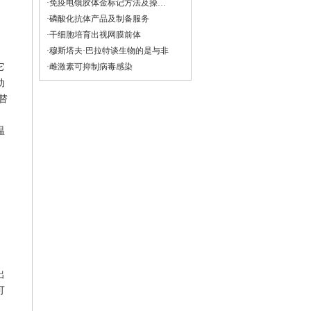
·免疫电镜胶体金标记方法及操做（仅供参考）
·磷酸化抗体产品及制备服务
·干细胞培育出视网膜前体
·穆斯塔夫·巴拉特谈生物的是与非
它
·雌激素可抑制病毒感染
动
替
温
出
可