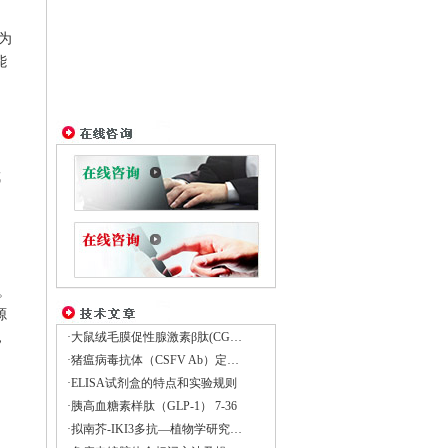
为
能
成
。
源
，
·大鼠绒毛膜促性腺激素β肽(CGβ)Elisa试剂盒
·猪瘟病毒抗体（CSFV Ab）定量检测试剂盒
·ELISA试剂盒的特点和实验规则
·胰高血糖素样肽（GLP-1） 7-36
·拟南芥-IKI3多抗―植物学研究的重要工具