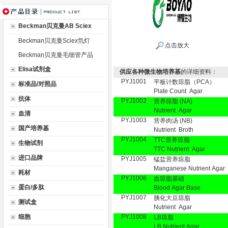
Beckman贝克曼AB Sciex
Beckman贝克曼Sciex氘灯
点击放大
Beckman贝克曼毛细管产品
Elisa试剂盒
供应各种微生物培养基
的详细资料：
PYJ1001
平板计数琼脂（PCA）
标准品/对照品
Plate Count Agar
抗体
PYJ1002
营养琼脂 (NA)
Nutrient Agar
血清
PYJ1003
营养肉汤 (NB)
国产培养基
Nutrient Broth
PYJ1004
TTC营养琼脂
生物试剂
TTC Nutrient Agar
进口品牌
PYJ1005
锰盐营养琼脂
Manganese Nutrient Agar
耗材
PYJ1006
血琼脂基础
蛋白/多肽
Blood Agar Base
PYJ1007
胰化大豆琼脂
测试盒
Nutrient Agar
细胞
PYJ1008
LB琼脂
LB Nutrient Agar