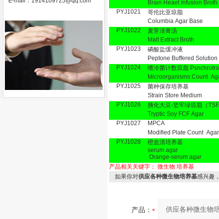
E-mail：
1914109725@qq.com
Brain Heaet Infusion Broth
PYJ1021
哥伦比亚琼脂
Columbia Agar Base
PYJ1022
麦芽浸膏汤
Malt Extract Broth
PYJ1023
磷酸盐缓冲液
Peptone Buffered Solution
PYJ1024
嗜冷菌计数琼脂 Psnchrotrop
Microorganisms Count Ag
PYJ1025
菌种保存培养基
Strain Store Medium
PYJ1026
胰化大豆-坚牢绿琼脂（TSF
Tryptic Soy FCF Agar
PYJ1027
MPCA
Modified Plate Count Agar
PYJ1028
橙血清培养基 O
serum aga
Orange-serum agar
产品相关关键字：
微生物
培养基
如果你对
供应各种微生物培养基
感兴趣
产品：