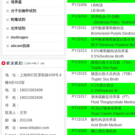
培养基
PYJ1009
LB肉汤
LB Broth
分子生物学试剂
PYJ1010
营养肉汤 (不含糖)
蛇毒试剂
（Dextrose-Free）Nutrient
PYJ1011
溴甲酚紫葡萄糖肉汤
化学试剂
Bromcresol Purple Dextros
invitrogen
PYJ1012
溴甲酚紫葡萄糖蛋白胨水培
BCP Dextrose Peptone Bro
abcam抗体
PYJ1013
0.5%葡萄糖肉汤培养基
0.5%Dextrose Brofh
PYJ1014
胰蛋白胨大豆琼脂（TSA） T
Tryptic Soy Agar
PYJ1015
胰蛋白胨大豆肉汤（TSB）
地 址：上海闵行区景联路439号,4
Tryptic Soy Broth
幢A区410室
PYJ1016
0.1%蛋白胨水
电 话：18021003406
0.1%Peptone W
PYJ1017
液体硫酸盐培养基（FT）
手 机：18021003406
Fluid Thioglycollate Medi
传 真：
PYJ1018
SCDLP液体培养基
联系人：王羽
Soya Casein Digest Lecith
PYJ1019
酸性肉汤培养基
邮 编：201108
Acid Broth Medium
网 址：
www.shbybio.com
PYJ1020
脑心浸出液肉汤