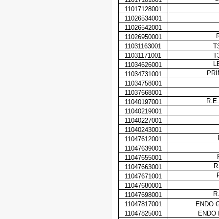
11017128001
11026534001
11026542001
11026950001
11031163001
T
11031171001
T
L
11034626001
PRI
11034731001
11034758001
11037668001
R.E
11040197001
11040219001
11040227001
11040243001
11047612001
11047639001
11047655001
R
11047663001
11047671001
11047680001
R
11047698001
11047817001
ENDO G
11047825001
ENDO 