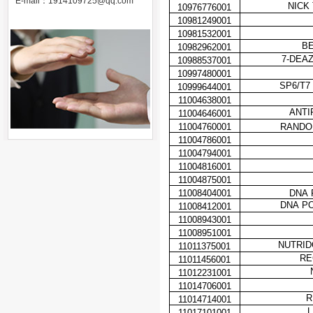
E-mail：
1914109725@qq.com
NICK
10976776001
10981249001
10981532001
BE
10982962001
7-DEAZ
10988537001
10997480001
SP6/T7
10999644001
11004638001
ANTI
11004646001
11004760001
RANDOM
11004786001
11004794001
11004816001
11004875001
11008404001
DNA 
DNA P
11008412001
11008943001
11008951001
NUTRID
11011375001
RE
11011456001
11012231001
11014706001
R
11014714001
L
11017101001