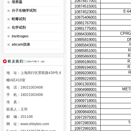
10874477001
培养基
10874515001
分子生物学试剂
E-6
10874523001
10875406001
蛇毒试剂
10881767001
化学试剂
10881775001
CPRG
10884308001
invitrogen
10885819001
D
abcam抗体
10885843001
R
10885851001
R
10885860001
R
10899186001
R
10899194001
R
地 址：上海闵行区景联路439号,4
10899208001
10899224001
幢A区410室
10901393001
电 话：18021003406
METH
10904988001
手 机：18021003406
10909700001
10909718001
传 真：
10909831001
联系人：王羽
10909840001
邮 编：201108
10972975001
T
10972983001
网 址：
www.shbybio.com
10972991001