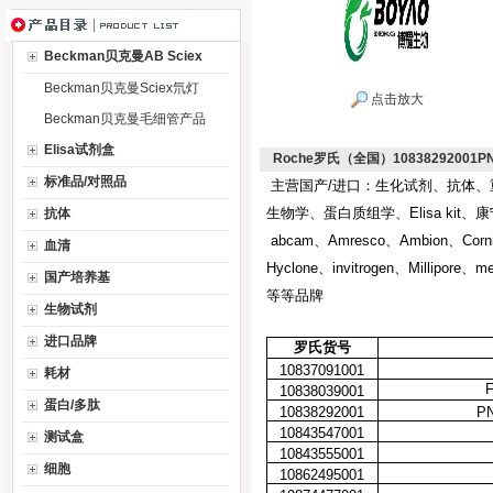
Beckman贝克曼AB Sciex
Beckman贝克曼Sciex氘灯
点击放大
Beckman贝克曼毛细管产品
Elisa试剂盒
Roche罗氏（全国）10838292001PNK
标准品/对照品
主营国产/进口：生化试剂、抗体
生物学、蛋白质组学、Elisa kit、
抗体
abcam、Amresco、Ambion、Cor
血清
Hyclone、invitrogen、Millipore
国产培养基
等等品牌
生物试剂
进口品牌
罗氏货号
10837091001
耗材
10838039001
蛋白/多肽
10838292001
PN
10843547001
测试盒
10843555001
细胞
10862495001