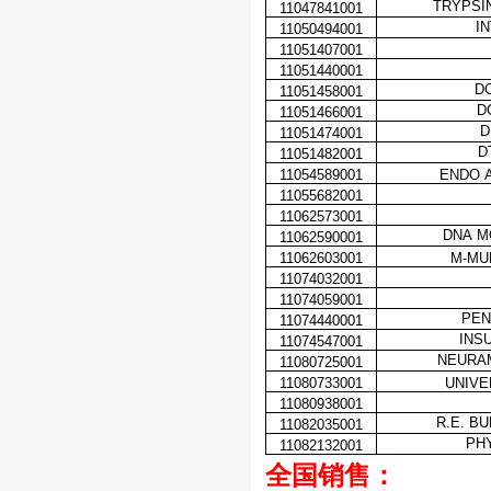
TRYPSI
11047841001
I
11050494001
11051407001
11051440001
D
11051458001
D
11051466001
D
11051474001
D
11051482001
11054589001
ENDO A
11055682001
11062573001
DNA M
11062590001
11062603001
M-MU
11074032001
11074059001
PEN
11074440001
INS
11074547001
NEURA
11080725001
11080733001
UNIVE
11080938001
R.E. B
11082035001
PH
11082132001
全国销售：