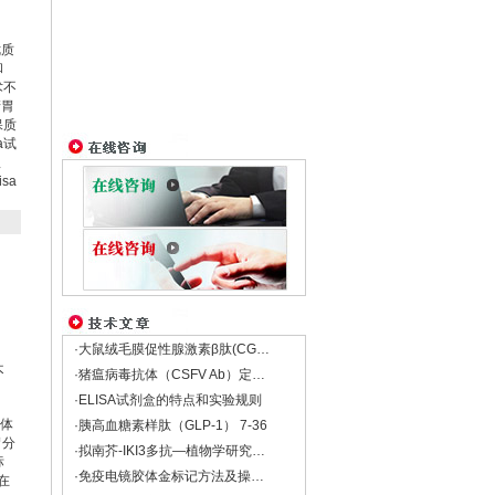
优质
和
术不
清胃
保质
a试
服
sa
·大鼠绒毛膜促性腺激素β肽(CGβ)Elisa试剂盒
不
·猪瘟病毒抗体（CSFV Ab）定量检测试剂盒
·ELISA试剂盒的特点和实验规则
抗体
·胰高血糖素样肽（GLP-1） 7-36
胃分
·拟南芥-IKI3多抗―植物学研究的重要工具
标
·免疫电镜胶体金标记方法及操做（仅供参考）
在