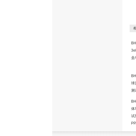
相
B
3e
盒
B
球蛋
测
B
体
试
P