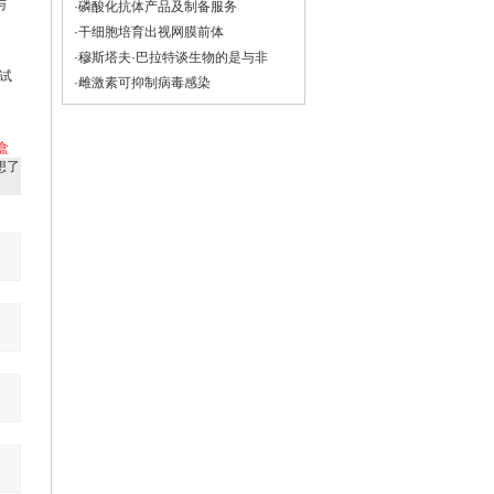
与
·磷酸化抗体产品及制备服务
·干细胞培育出视网膜前体
·穆斯塔夫·巴拉特谈生物的是与非
a试
·雌激素可抑制病毒感染
剂盒
想了