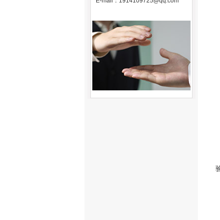
E-mail：
1914109725@qq.com