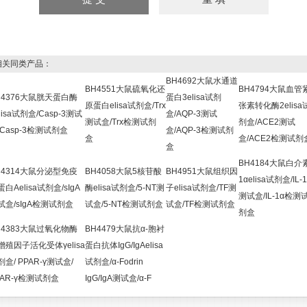
关同类产品：
BH4692大鼠水通道
BH4551大鼠硫氧化还
BH4794大鼠血管
H4376大鼠胱天蛋白酶
蛋白3elisa试剂
原蛋白elisa试剂盒/Trx
张素转化酶2elisa
lisa试剂盒/Casp-3测试
盒/AQP-3测试
测试盒/Trx检测试剂
剂盒/ACE2测试
/Casp-3检测试剂盒
盒/AQP-3检测试剂
盒
盒/ACE2检测试剂
盒
BH4184大鼠白介
H4314大鼠分泌型免疫
BH4058大鼠5核苷酸
BH4951大鼠组织因
1αelisa试剂盒/IL-
白Aelisa试剂盒/sIgA
酶elisa试剂盒/5-NT测
子elisa试剂盒/TF测
测试盒/IL-1α检测
试盒/sIgA检测试剂盒
试盒/5-NT检测试剂盒
试盒/TF检测试剂盒
剂盒
H4383大鼠过氧化物酶
BH4479大鼠抗α-胞衬
增殖因子活化受体γelisa
蛋白抗体IgG/IgAelisa
剂盒/ PPAR-γ测试盒/
试剂盒/α-Fodrin
PAR-γ检测试剂盒
IgG/IgA测试盒/α-F