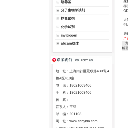
辣
培养基
样
分子生物学试剂
O
蛇毒试剂
大
剂
化学试剂
关
invitrogen
产
如
abcam抗体
解
地 址：上海闵行区景联路439号,4
幢A区410室
电 话：18021003406
手 机：18021003406
传 真：
联系人：王羽
邮 编：201108
网 址：
www.shbybio.com