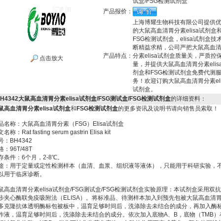
试盒/FSG检测试剂盒
产品报价：
上海博耀生物科技有限公司提供
的大鼠高血清胃分素elisa试剂盒
FSG检测试剂盒，elisa试剂盒技
断精益求精，公司严把大鼠高血
产品特点：
分素elisa试剂盒质量关，严质控
点击放大
量，并提供大鼠高血清胃分素elis
剂盒和FSG检测试剂盒免费代测
务！欢迎订购大鼠高血清胃分素eli
试剂盒。
BH4342大鼠高血清胃分素elisa试剂盒/FSG测试盒/FSG检测试剂盒
的详细资料：
鼠高血清胃分素elisa试剂盒
和
FSG检测试剂盒
的更多资讯及说明书请向销售员索取！
品名称：大鼠高血清胃分素（FSG）Elisa试剂盒
名称：Rat fasting serum gastrin Elisa kit
号：BH4342
格：96T/48T
存条件：6个月，2-8℃。
途：用于定量或定性检测样本（血清、血浆、组织液等液体），只能用于科研实验，
以用于临床诊断。
鼠高血清胃分素elisa试剂盒/FSG测试盒/FSG检测试剂盒实验原理：本试剂盒采用双
步夹心酶联免疫吸附法（ELISA）。将标准品、待测样本加入到预先包被大鼠高血清
多克隆抗体透明酶标包被板中，温育足够时间后，洗涤除去未结合的成分，再加入酶
作液，温育足够时间后，洗涤除去未结合的成分。依次加入底物A、B，底物（TMB）