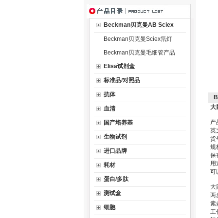
Beckman贝克曼AB Sciex
Beckman贝克曼Sciex氘灯
Beckman贝克曼毛细管产品
Elisa试剂盒
标准品/对照品
抗体
大
血清
产
国产培养基
英文
生物试剂
货
规
进口品牌
保
用
耗材
可
蛋白/多肽
大
测试盒
两
素
细胞
工