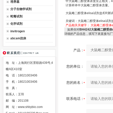
中大鼠雌二醇受体浓度呈正相关，4
培养基
计算样本中大鼠雌二醇受体含量。
分子生物学试剂
大鼠雌二醇受体elisa试剂盒/ER测
蛇毒试剂
关键词：大鼠雌二醇受体elisa试剂
化学试剂
产品相关关键字：
大鼠雌二醇受体el
如果你对
BH4242大鼠雌二醇受体e
invitrogen
详细的产品信息，填写下表直接与厂
abcam抗体
产品：
地 址：上海闵行区景联路439号,4
您的单位：
幢A区410室
电 话：18021003406
手 机：18021003406
您的姓名：
传 真：
联系人：王羽
联系电话：
邮 编：201108
网 址：
www.shbybio.com