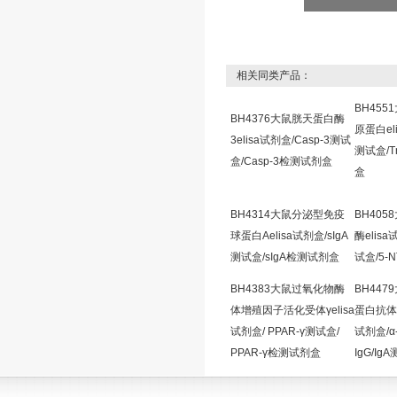
相关同类产品：
BH45
BH4376大鼠胱天蛋白酶
原蛋白eli
3elisa试剂盒/Casp-3测试
测试盒/T
盒/Casp-3检测试剂盒
盒
BH4314大鼠分泌型免疫
BH405
球蛋白Aelisa试剂盒/sIgA
酶elisa
测试盒/sIgA检测试剂盒
试盒/5-
BH4383大鼠过氧化物酶
BH447
体增殖因子活化受体γelisa
蛋白抗体Ig
试剂盒/ PPAR-γ测试盒/
试剂盒/α-
PPAR-γ检测试剂盒
IgG/Ig