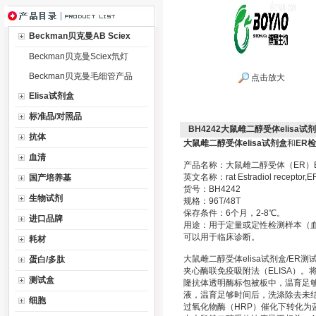
Beckman贝克曼AB Sciex
Beckman贝克曼Sciex氘灯
Beckman贝克曼毛细管产品
点击放大
Elisa试剂盒
标准品/对照品
BH4242大鼠雌二醇受体elisa试
抗体
大鼠雌二醇受体elisa试剂盒
和
ER
血清
产品名称：大鼠雌二醇受体（ER）El
英文名称：rat Estradiol receptor,ER
国产培养基
货号：BH4242
生物试剂
规格：96T/48T
保存条件：6个月，2-8℃。
进口品牌
用途：用于定量或定性检测样本（
可以用于临床诊断。
耗材
大鼠雌二醇受体elisa试剂盒/E
蛋白/多肽
夹心酶联免疫吸附法（ELISA）
测试盒
隆抗体透明酶标包被板中，温育足
液，温育足够时间后，洗涤除去未结
细胞
过氧化物酶（HRP）催化下转化为