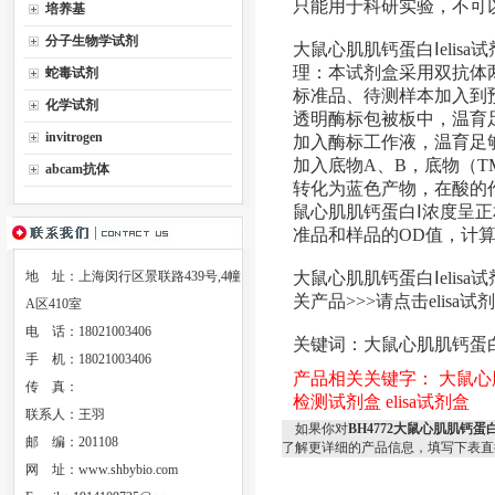
只能用于科研实验，不可
培养基
分子生物学试剂
大鼠心肌肌钙蛋白Ⅰelisa试
理：本试剂盒采用双抗体两
蛇毒试剂
标准品、待测样本加入到
化学试剂
透明酶标包被板中，温育
invitrogen
加入酶标工作液，温育足
加入底物A、B，底物（T
abcam抗体
转化为蓝色产物，在酸的
鼠心肌肌钙蛋白Ⅰ浓度呈正
准品和样品的OD值，计
地 址：上海闵行区景联路439号,4幢
大鼠心肌肌钙蛋白Ⅰelisa试
关产品>>>请点击elisa试
A区410室
电 话：18021003406
关键词：大鼠心肌肌钙蛋白Ⅰe
手 机：18021003406
产品相关关键字：
大鼠心肌
传 真：
检测试剂盒
elisa试剂盒
联系人：王羽
如果你对
BH4772大鼠心肌肌钙蛋白Ⅰe
邮 编：201108
了解更详细的产品信息，填写下表直
网 址：
www.shbybio.com