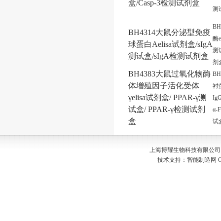
盒/Casp-3检测试剂盒
测
B
BH4314大鼠分泌型免疫
酶e
球蛋白Aelisa试剂盒/sIgA
测
测试盒/sIgA检测试剂盒
剂
BH4383大鼠过氧化物酶
BH
体增殖因子活化受体
衬
γelisa试剂盒/ PPAR-γ测
Ig
试盒/ PPAR-γ检测试剂
α-
盒
试盒
上海博耀生物科技有限公司 Copyr
技术支持：
智能制造网
G