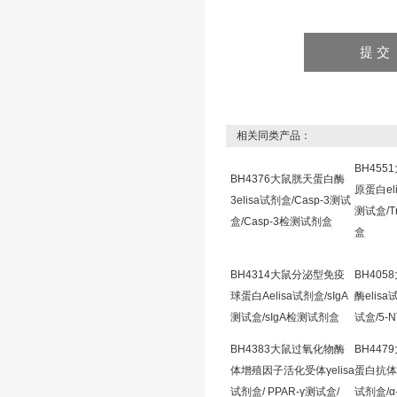
相关同类产品：
BH45
BH4376大鼠胱天蛋白酶
原蛋白eli
3elisa试剂盒/Casp-3测试
测试盒/T
盒/Casp-3检测试剂盒
盒
BH4314大鼠分泌型免疫
BH405
球蛋白Aelisa试剂盒/sIgA
酶elisa
测试盒/sIgA检测试剂盒
试盒/5-
BH4383大鼠过氧化物酶
BH447
体增殖因子活化受体γelisa
蛋白抗体Ig
试剂盒/ PPAR-γ测试盒/
试剂盒/α-