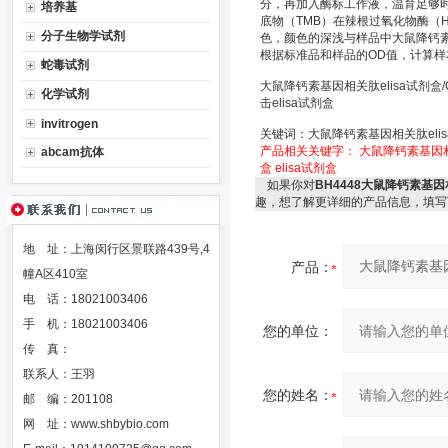
分，再加入酶标工作液，温育足够
培养基
底物（TMB）在辣根过氧化物酶（
分子生物学试剂
色，颜色的深浅与样品中大鼠降钙素
根据标准品和样品的OD值，计算
蛇毒试剂
大鼠降钙素基因相关肽elisa试剂盒
化学试剂
击elisa试剂盒
invitrogen
关键词：大鼠降钙素基因相关肽elis
产品相关关键字：
大鼠降钙素基因相
abcam抗体
盒
elisa试剂盒
如果你对
BH4448大鼠降钙素基因
趣，想了解更详细的产品信息，填写
地 址：上海闵行区景联路439号,4
产品：
幢A区410室
电 话：18021003406
手 机：18021003406
您的单位：
传 真：
联系人：王羽
您的姓名：
邮 编：201108
网 址：
www.shbybio.com