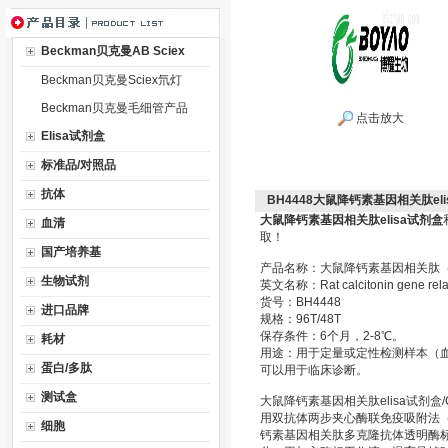
Beckman贝克曼AB Sciex
Beckman贝克曼Sciex氘灯
Beckman贝克曼毛细管产品
点击放大
Elisa试剂盒
标准品/对照品
抗体
BH4448大鼠降钙素基因相关肽el
大鼠降钙素基因相关肽elisa试剂盒
血清
取！
国产培养基
产品名称：大鼠降钙素基因相关肽（CG
生物试剂
英文名称：Rat calcitonin gene relat
货号：BH4448
进口品牌
规格：96T/48T
保存条件：6个月，2-8℃。
耗材
用途：用于定量或定性检测样本（
蛋白/多肽
可以用于临床诊断。
测试盒
大鼠降钙素基因相关肽elisa试剂盒
用双抗体两步夹心酶联免疫吸附法（
细胞
钙素基因相关肽多克隆抗体透明酶