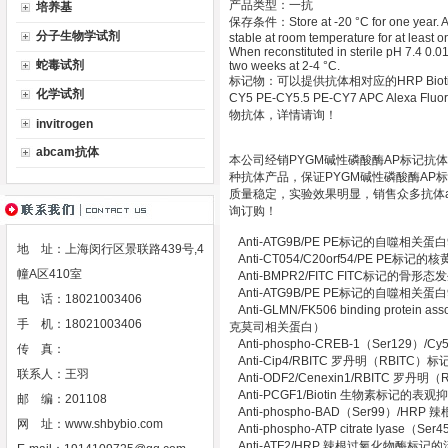
产品类型：一抗
培养基
保存条件：Store at -20 °C for one year. Avo
分子生物学试剂
stable at room temperature for at least 
When reconstituted in sterile pH 7.4 0.01
蛇毒试剂
two weeks at 2-4 °C.
标记物：可以提供抗体相对应的HRP Biotin Gold 
化学试剂
CY5 PE-CY5.5 PE-CY7 APC Alexa Fluor 
物抗体，详情请询！
invitrogen
abcam抗体
本公司经销PYGM碱性磷酸酶AP标记抗
种抗体产品，保证PYGM碱性磷酸酶AP
质量稳定，实验效果明显，销售众多抗体ab
询订购！
Anti-ATG9B/PE PE标记的自噬相关
地 址：上海闵行区景联路439号,4
Anti-CT054/C20orf54/PE PE
幢A区410室
Anti-BMPR2/FITC FITC标记的骨
Anti-ATG9B/PE PE标记的自噬相关
电 话：18021003406
Anti-GLMN/FK506 binding protei
手 机：18021003406
克莫司相关蛋白）
Anti-phospho-CREB-1（Ser129）
传 真：
Anti-Cip4/RBITC 罗丹明（RBI
联系人：王羽
Anti-ODF2/Cenexin1/RBITC
Anti-PCGF1/Biotin 生物素标记的
邮 编：201108
Anti-phospho-BAD（Ser99）
网 址：
www.shbybio.com
Anti-phospho-ATP citrate l
Anti-ATF2/HRP 辣根过氧化物酶标