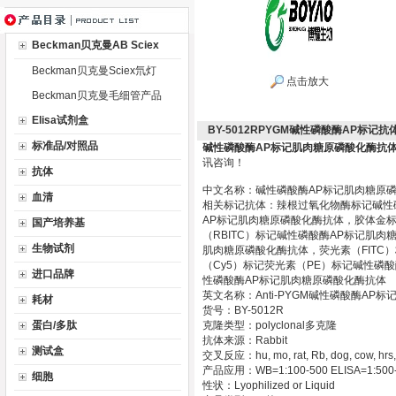
Beckman贝克曼AB Sciex
Beckman贝克曼Sciex氘灯
点击放大
Beckman贝克曼毛细管产品
Elisa试剂盒
BY-5012RPYGM碱性磷酸酶AP标
标准品/对照品
碱性磷酸酶AP标记肌肉糖原磷酸化酶抗
讯咨询！
抗体
中文名称：碱性磷酸酶AP标记肌肉糖原
血清
相关标记抗体：辣根过氧化物酶标记碱性
AP标记肌肉糖原磷酸化酶抗体，胶体金
国产培养基
（RBITC）标记碱性磷酸酶AP标记肌
生物试剂
肌肉糖原磷酸化酶抗体，荧光素（FITC
（Cy5）标记荧光素（PE）标记碱性磷
进口品牌
性磷酸酶AP标记肌肉糖原磷酸化酶抗体
英文名称：Anti-PYGM碱性磷酸酶AP标
耗材
货号：BY-5012R
蛋白/多肽
克隆类型：polyclonal多克隆
抗体来源：Rabbit
测试盒
交叉反应：hu, mo, rat, Rb, dog, cow, hrs,
产品应用：WB=1:100-500 ELISA=1:500-100
细胞
性状：Lyophilized or Liquid