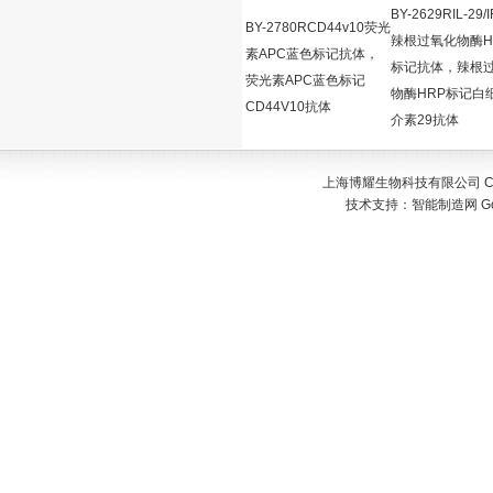
BY-2629RIL-29/
BY-2780RCD44v10荧光
辣根过氧化物酶H
素APC蓝色标记抗体，
标记抗体，辣根
荧光素APC蓝色标记
物酶HRP标记白
CD44V10抗体
介素29抗体
上海博耀生物科技有限公司 Copyr
技术支持：
智能制造网
G