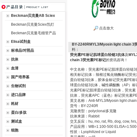
Beckman贝克曼AB Sciex
Beckman贝克曼Sciex氘灯
点击放大
Beckman贝克曼毛细管产品
Elisa试剂盒
BY-2240RMYL3/Myosin light
料：
标准品/对照品
荧光素PE标记肌球蛋白轻链3抗体
及
MYL3
抗体
chain 3荧光素PE标记
的资讯咨询！
血清
中文名称：荧光素PE标记肌球蛋白轻链3
相关标记抗体：辣根过氧化物酶标记荧光
国产培养基
蛋白轻链3抗体，胶体金标记荧光素PE标
球蛋白轻链3抗体，碱性磷酸酶（AP）标
生物试剂
光素PE标记肌球蛋白轻链3抗体，荧光素
进口品牌
抗体，荧光素APC（蓝色）标记荧光素P
英文名称：Anti-MYL3/Myosin light ch
耗材
货号：BY-2240R
克隆类型：polyclonal多克隆
蛋白/多肽
抗体来源：Rabbit
测试盒
交叉反应：hu, mo, rat, Rb, dog, cow, hrs,
产品应用：WB=1:100-500 ELISA=1:500-100
细胞
性状：Lyophilized or Liquid