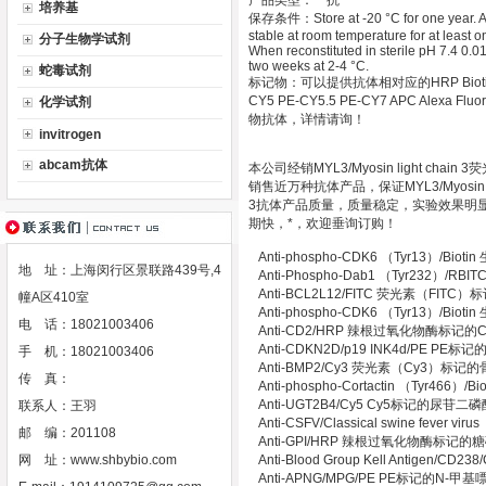
产品类型：一抗
培养基
保存条件：Store at -20 °C for one year. Avo
stable at room temperature for at least 
分子生物学试剂
When reconstituted in sterile pH 7.4 0.01
two weeks at 2-4 °C.
蛇毒试剂
标记物：可以提供抗体相对应的HRP Biotin Gold 
CY5 PE-CY5.5 PE-CY7 APC Alexa Fluor 
化学试剂
物抗体，详情请询！
invitrogen
abcam抗体
本公司经销MYL3/Myosin light c
销售近万种抗体产品，保证MYL3/Myosin 
3抗体产品质量，质量稳定，实验效果明显，
期快，*，欢迎垂询订购！
Anti-phospho-CDK6 （Tyr13）
地 址：上海闵行区景联路439号,4
Anti-Phospho-Dab1 （Tyr232）/
Anti-BCL2L12/FITC 荧光素（FI
幢A区410室
Anti-phospho-CDK6 （Tyr13）
电 话：18021003406
Anti-CD2/HRP 辣根过氧化物酶标记
Anti-CDKN2D/p19 INK4d/PE
手 机：18021003406
Anti-BMP2/Cy3 荧光素（Cy3）
传 真：
Anti-phospho-Cortactin （Tyr
Anti-UGT2B4/Cy5 Cy5标记的尿
联系人：王羽
Anti-CSFV/Classical swine feve
邮 编：201108
Anti-GPI/HRP 辣根过氧化物酶标
网 址：
www.shbybio.com
Anti-Blood Group Kell Antig
Anti-APNG/MPG/PE PE标记的N-