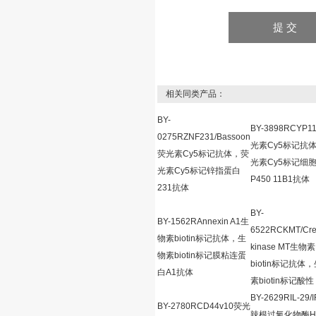
相关同类产品：
BY-
BY-3898RCYP1
0275RZNF231/Bassoon
光素Cy5标记抗
荧光素Cy5标记抗体，荧
光素Cy5标记细
光素Cy5标记锌指蛋白
P450 11B1抗体
231抗体
BY-
BY-1562RAnnexin A1生
6522RCKMT/Cre
物素biotin标记抗体，生
kinase MT生物素
物素biotin标记膜粘连蛋
biotin标记抗体
白A1抗体
素biotin标记酸性
BY-2629RIL-29/
BY-2780RCD44v10荧光
辣根过氧化物酶H