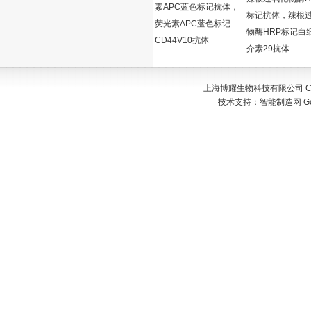
素APC蓝色标记抗体，
标记抗体，辣根
荧光素APC蓝色标记
物酶HRP标记白
CD44V10抗体
介素29抗体
上海博耀生物科技有限公司 Copyr
技术支持：
智能制造网
G