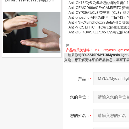
E-mail：
1914109725@qq.com
Anti-CK16/Cy5 Cy5标记的细胞角蛋
Anti-CEA/CD66e/CEACAM5/FI
Anti-CYP39A1/Cy3 荧光素（Cy
Anti-phospho-APP/ABPP （Th
Anti-TNFC/lymphotoxin Bet
Anti-MICS1/FITC FITC标记
Anti-DBF4B/ASKL1/Cy5 Cy5标记
体
产品相关关键字：
MYL3/Myosin ligh
如果你对
BY-2240RMYL3/Myosin
兴趣，想了解更详细的产品信息，填写下
产品：
您的单位：
您的姓名：