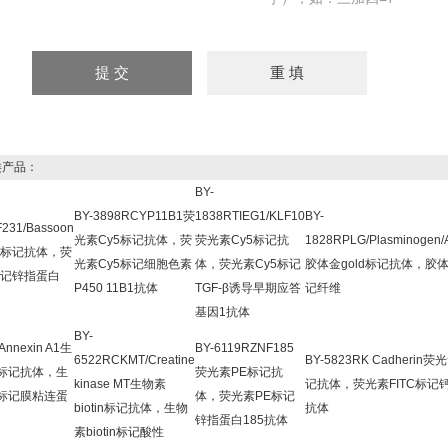
产品：
BY-
BY-3898RCYP11B1荧
1838RTIEG1/KLF10
BY-
231/Bassoon
光素Cy5标记抗体，荧
荧光素Cy5标记抗
1828RPLG/Plasminogen/A
5标记抗体，荧
光素Cy5标记细胞色素
体，荧光素Cy5标记
胶体金gold标记抗体，胶体
标记锌指蛋白
P450 11B1抗体
TGF-β诱导早期应答
记纤维
基因1抗体
BY-
Annexin A1生
BY-6119RZNF185
6522RCKMT/Creatine
BY-5823RK Cadherin荧
in标记抗体，生
荧光素PE标记抗
kinase MT生物素
记抗体，荧光素FITC标记
in标记膜粘连蛋
体，荧光素PE标记
biotin标记抗体，生物
抗体
锌指蛋白185抗体
素biotin标记酸性