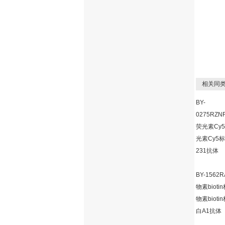
相关同类
BY-
0275RZNF
荧光素Cy
光素Cy5
231抗体
BY-1562R
物素biot
物素biot
白A1抗体