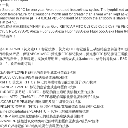
ilized or Liquid
：一抗
e at -20 °C for one year. Avoid repeated freeze/thaw cycles. The lyophilized an
 room temperature for at least one month and for greater than a year when kept at -
nstituted in sterile pH 7.4 0.01M PBS or diluent of antibody the antibody is stable fo
 at 2-4 °C.
供抗体相对应的HRP Biotin Gold RBITC AP FITC Cy3 Cy5 Cy5.5 Cy7 PE PE-C
Y5.5 PE-CY7 APC Alexa Fluor 350 Alexa Fluor 488 Alexa Fluor 555 Alexa Fluor
详情请询！
ABCA1/ABC1荧光素FITC标记抗体，荧光素FITC标记腺苷三磷酸结合盒转运体A1
种抗体产品，保证ABCA1/ABC1荧光素FITC标记抗体，荧光素FITC标记腺苷三磷
抗体产品质量，质量稳定，实验效果明显，销售众多抗体abcam，信号转导抗体，R&D，s
快，*，欢迎垂询订购！
Arp2/ANGPTL2/PE PE标记的血管生成素样蛋白2抗体
GRK5/Cy5 Cy5标记的G蛋白偶联受体激酶5抗体
VAV3/FITC 荧光素（FITC）标记的鸟嘌呤核苷酸交换因子VAV3抗体
Arp2/ANGPTL2/PE PE标记的血管生成素样蛋白2抗体
ITIH1/RBITC 罗丹明（RBITC）标记的衍生透明质酸相关蛋白抗体
hospho-ATF2（Thr69/71）/PE PE标记的磷酸化活化复制因子2抗体
DIS/CCAR1/PE PE标记的细胞周期及凋亡调节蛋白1抗体
SRPK1/FITC 荧光素（FITC）标记的丝氨酸/苏氨酸蛋白激酶SRPK1抗体
lkaline phosphatase/PLAP/FITC FITC标记的碱性磷酸酶抗体
-DCC/HRP 辣根过氧化物酶标记的结肠直肠癌缺失基因抗体
BTN2A2/HRP 辣根过氧化物酶标记的嗜乳脂蛋白亚家族2成员A2抗体
Bid/Cy5 Cy5标记的BH3结构域凋亡诱导蛋白抗体