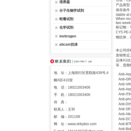
性状：Lyoph
培养基
产品类型
保存条件：Stor
分子生物学试剂
stable at
When reco
蛇毒试剂
two weeks
标记物：可以提
化学试剂
CY5 PE-C
invitrogen
物抗体，
abcam抗体
本公司经销
发销售近万
运体A1
等，货期
地 址：上海闵行区景联路439号,4
Anti-
Anti-
幢A区410室
Anti-
电 话：18021003406
Anti-
Anti-
手 机：18021003406
Anti-p
传 真：
Anti-
Anti-
联系人：王羽
Anti-A
邮 编：201108
Anti
网 址：
www.shbybio.com
Anti-
Anti-