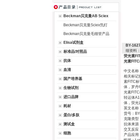
Beckman贝克曼AB Sciex
Beckman贝克曼Sciex氘灯
Beckman贝克曼毛细管产品
Elisa试剂盒
BY-1
细资料
标准品/对照品
荧光素F
抗体
光素FIT
血清
中文名称
相关标记
国产培养基
素FIT
体，罗丹
生物试剂
光素FI
进口品牌
转运体A
体，荧光
耗材
英文名称：A
货号：BY-
蛋白/多肽
克隆类型：p
测试盒
抗体来源：
交叉反应：hu,
细胞
产品应用：WB