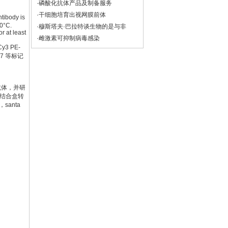
·磷酸化抗体产品及制备服务
·干细胞培育出视网膜前体
tibody is
20°C.
·穆斯塔夫·巴拉特谈生物的是与非
r at least
·雌激素可抑制病毒感染
y3 PE-
 647 等标记
抗体，并研
酸结合盒转
anta