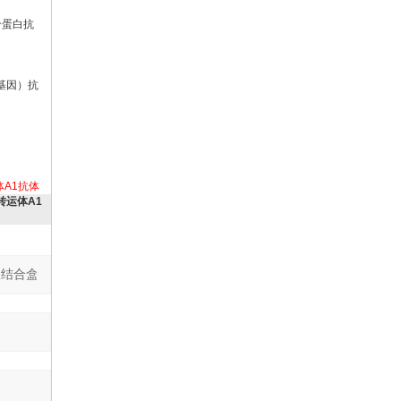
结合蛋白抗
癌基因）抗
体A1抗体
转运体A1