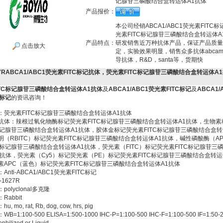
记腺苷三磷酸结合盒转运体A1抗体
产品报价：
本公司经销ABCA1/ABC1荧光素FITC
光素FITC标记腺苷三磷酸结合盒转运体A
产品特点：
研发销售近万种抗体产品，保证产品质量
点击放大
定，实验效果明显，销售众多抗体abca
导抗体，R&D，santa等，货期快
627RABCA1/ABC1荧光素FITC标记抗体，荧光素FITC标记腺苷三磷酸结合盒转运体A
：
ITC标记腺苷三磷酸结合盒转运体A1抗体
及
ABCA1/ABC1荧光素FITC标记
及
ABCA1/
C标记
的资讯咨询！
：荧光素FITC标记腺苷三磷酸结合盒转运体A1抗体
抗体：辣根过氧化物酶标记荧光素FITC标记腺苷三磷酸结合盒转运体A1抗体，生物素
C标记腺苷三磷酸结合盒转运体A1抗体，胶体金标记荧光素FITC标记腺苷三磷酸结合盒转
明（RBITC）标记荧光素FITC标记腺苷三磷酸结合盒转运体A1抗体，碱性磷酸酶（A
TC标记腺苷三磷酸结合盒转运体A1抗体，荧光素（FITC）标记荧光素FITC标记腺苷三
1抗体，荧光素（Cy5）标记荧光素（PE）标记荧光素FITC标记腺苷三磷酸结合盒转运
素APC（蓝色）标记荧光素FITC标记腺苷三磷酸结合盒转运体A1抗体
nti-ABCA1/ABC1荧光素FITC标记
1627R
olyclonal多克隆
Rabbit
 mo, rat, Rb, dog, cow, hrs, pig
=1:100-500 ELISA=1:500-1000 IHC-P=1:100-500 IHC-F=1:100-500 IF=1:50-