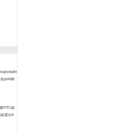
ngiostatin
金gold标
光素FITC标
钙粘蛋白6