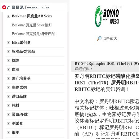
Beckman贝克曼AB Sciex
Beckman贝克曼Sciex氘灯
Beckman贝克曼毛细管产品
点击放大
Elisa试剂盒
标准品/对照品
抗体
BY-5446Rphospho-IRS1（Th
详细资料：
血清
罗丹明RBITC标记磷酸化胰
国产培养基
IRS1（Thr176）罗丹明RBI
生物试剂
RBITC标记
的资讯咨询！
进口品牌
中文名称：罗丹明RBITC标
耗材
相关标记抗体：辣根过氧化物
底物1抗体，生物素标记罗丹明
蛋白/多肽
胶体金标记罗丹明RBITC标
测试盒
（RBITC）标记罗丹明RB
细胞
酶（AP）标记罗丹明RBIT