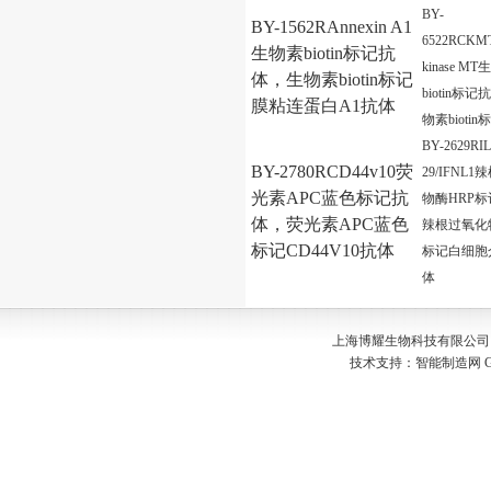
BY-
BY-1562RAnnexin A1
6522RCKMT/
生物素biotin标记抗
kinase M
体，生物素biotin标记
biotin标
膜粘连蛋白A1抗体
物素bioti
BY-2629RIL
BY-2780RCD44v10荧
29/IFNL
光素APC蓝色标记抗
物酶HRP
体，荧光素APC蓝色
辣根过氧化
标记CD44V10抗体
标记白细胞
体
上海博耀生物科技有限公司 Copyr
技术支持：
智能制造网
G