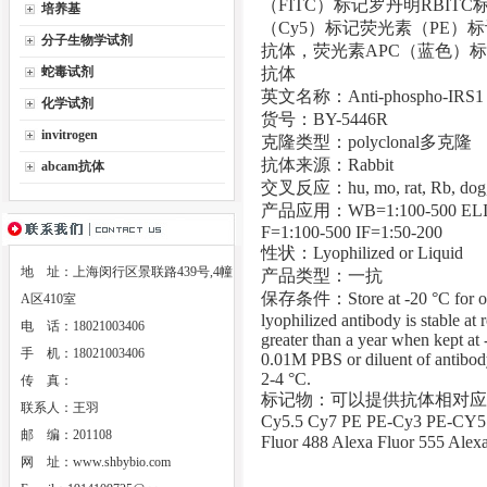
（FITC）标记罗丹明RBI
培养基
（Cy5）标记荧光素（PE）
分子生物学试剂
抗体，荧光素APC（蓝色）标
蛇毒试剂
抗体
英文名称：Anti-phospho-IR
化学试剂
货号：BY-5446R
invitrogen
克隆类型：polyclonal多克隆
抗体来源：Rabbit
abcam抗体
交叉反应：hu, mo, rat, Rb, dog, c
产品应用：WB=1:100-500 ELISA=
F=1:100-500 IF=1:50-200
性状：Lyophilized or Liquid
地 址：上海闵行区景联路439号,4幢
产品类型：一抗
保存条件：Store at -20 °C for one 
A区410室
lyophilized antibody is stable at
电 话：18021003406
greater than a year when kept at 
手 机：18021003406
0.01M PBS or diluent of antibody 
2-4 °C.
传 真：
标记物：可以提供抗体相对应的HRP Bi
联系人：王羽
Cy5.5 Cy7 PE PE-Cy3 PE-CY5 
邮 编：201108
Fluor 488 Alexa Fluor 5
网 址：
www.shbybio.com