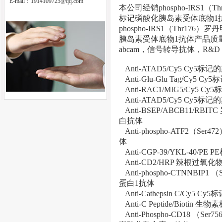
E-mail：
1914109725@qq.com
本公司经销phospho-IRS1（
标记磷酸化胰岛素受体底物1
phospho-IRS1（Thr17
胰岛素受体底物1抗体产品质
abcam，信号转导抗体，R&
Anti-ATAD5/Cy5 C
Anti-Glu-Glu Tag/Cy5 Cy
Anti-RAC1/MIG5/Cy
Anti-ATAD5/Cy5 C
Anti-BSEP/ABCB11/R
白抗体
Anti-phospho-ATF2（S
体
Anti-CGP-39/YKL-40/
Anti-CD2/HRP 辣根过
Anti-phospho-CTNNBI
蛋白1抗体
Anti-Cathepsin C/Cy
Anti-C Peptide/Biotin
Anti-Phospho-CD18 （Ser