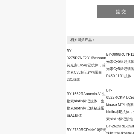
相关同类产品：
BY-
BY-3898RCYP1
0275RZNF231/Bassoon
光素Cy5标记抗
荧光素Cy5标记抗体，荧
光素Cy5标记细
光素Cy5标记锌指蛋白
P450 11B1抗体
231抗体
BY-
BY-1562RAnnexin A1生
6522RCKMT/Cre
物素biotin标记抗体，生
kinase MT生物素
物素biotin标记膜粘连蛋
biotin标记抗体
白A1抗体
素biotin标记酸性
BY-2629RIL-29/
BY-2780RCD44v10荧光
辣根过氧化物酶H