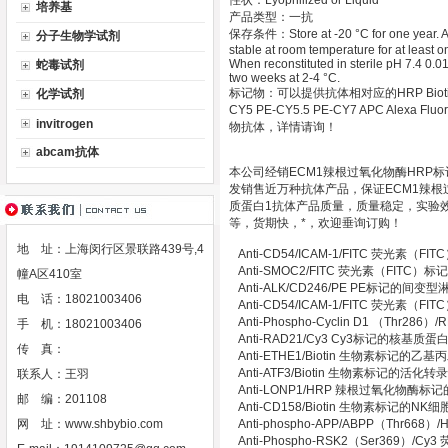
性状：Lyophilized or Liquid
培养基
产品类型：一抗
保存条件：Store at -20 °C for one year. Avo
分子生物学试剂
stable at room temperature for at least 
When reconstituted in sterile pH 7.4 0.01
蛇毒试剂
two weeks at 2-4 °C.
标记物：可以提供抗体相对应的HRP Biotin Gold 
化学试剂
CY5 PE-CY5.5 PE-CY7 APC Alexa Fluor 
invitrogen
物抗体，详情请询！
abcam抗体
本公司经销ECM1辣根过氧化物酶HRP
发销售近万种抗体产品，保证ECM1辣根
质蛋白1抗体产品质量，质量稳定，实验效果
等，货期快，*，欢迎垂询订购！
地 址：上海闵行区景联路439号,4
Anti-CD54/ICAM-1/FITC 荧光素
Anti-SMOC2/FITC 荧光素（FI
幢A区410室
Anti-ALK/CD246/PE PE标记的
电 话：18021003406
Anti-CD54/ICAM-1/FITC 荧光素
Anti-Phospho-Cyclin D1 （Thr2
手 机：18021003406
Anti-RAD21/Cy3 Cy3标记的核基质
传 真：
Anti-ETHE1/Biotin 生物素标记
Anti-ATF3/Biotin 生物素标记的活
联系人：王羽
Anti-LONP1/HRP 辣根过氧化物
邮 编：201108
Anti-CD158/Biotin 生物素标记的
网 址：
www.shbybio.com
Anti-phospho-APP/ABPP（T
Anti-Phospho-RSK2（Ser369