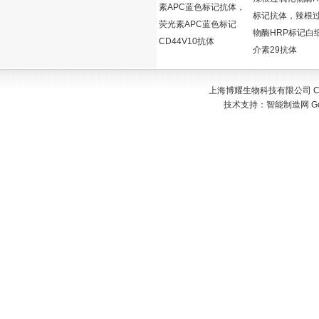
素APC蓝色标记抗体，
标记抗体，辣根
荧光素APC蓝色标记
物酶HRP标记白
CD44V10抗体
介素29抗体
上海博耀生物科技有限公司 Copyr
技术支持：
智能制造网
G