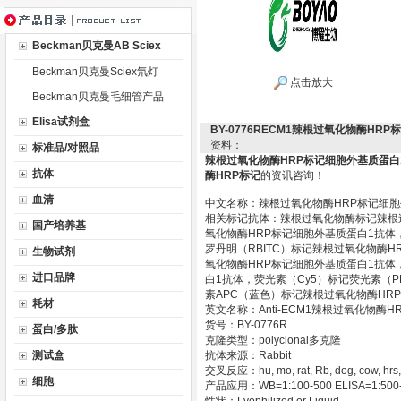
Beckman贝克曼AB Sciex
Beckman贝克曼Sciex氘灯
点击放大
Beckman贝克曼毛细管产品
Elisa试剂盒
BY-0776RECM1辣根过氧化物酶H
资料：
标准品/对照品
辣根过氧化物酶HRP标记细胞外基质蛋白
抗体
酶HRP标记
的资讯咨询！
血清
中文名称：辣根过氧化物酶HRP标记细胞
相关标记抗体：辣根过氧化物酶标记辣根
国产培养基
氧化物酶HRP标记细胞外基质蛋白1抗体
罗丹明（RBITC）标记辣根过氧化物酶
生物试剂
氧化物酶HRP标记细胞外基质蛋白1抗体
进口品牌
白1抗体，荧光素（Cy5）标记荧光素（
素APC（蓝色）标记辣根过氧化物酶HR
耗材
英文名称：Anti-ECM1辣根过氧化物酶H
货号：BY-0776R
蛋白/多肽
克隆类型：polyclonal多克隆
测试盒
抗体来源：Rabbit
交叉反应：hu, mo, rat, Rb, dog, cow, hrs,
细胞
产品应用：WB=1:100-500 ELISA=1:500-100