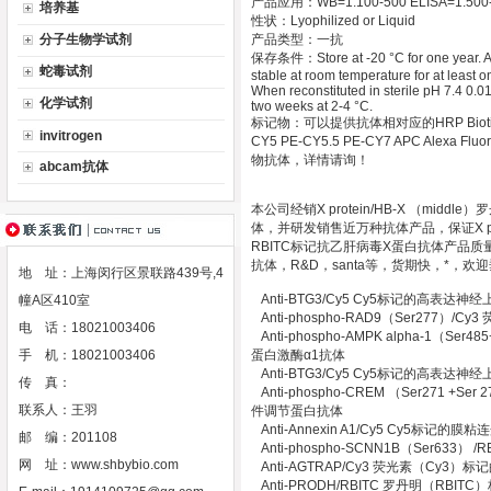
产品应用：WB=1:100-500 ELISA=1:500-100
培养基
性状：Lyophilized or Liquid
分子生物学试剂
产品类型：一抗
保存条件：Store at -20 °C for one year. Avo
蛇毒试剂
stable at room temperature for at least 
When reconstituted in sterile pH 7.4 0.01
化学试剂
two weeks at 2-4 °C.
标记物：可以提供抗体相对应的HRP Biotin Gold 
invitrogen
CY5 PE-CY5.5 PE-CY7 APC Alexa Fluor 
物抗体，详情请询！
abcam抗体
本公司经销X protein/HB-X （mid
体，并研发销售近万种抗体产品，保证X prot
RBITC标记抗乙肝病毒X蛋白抗体产品
抗体，R&D，santa等，货期快，*，欢
地 址：上海闵行区景联路439号,4
Anti-BTG3/Cy5 Cy5标记的高表达
幢A区410室
Anti-phospho-RAD9（Ser27
电 话：18021003406
Anti-phospho-AMPK alpha-1（S
手 机：18021003406
蛋白激酶α1抗体
Anti-BTG3/Cy5 Cy5标记的高表达
传 真：
Anti-phospho-CREM （Ser271 
联系人：王羽
件调节蛋白抗体
Anti-Annexin A1/Cy5 Cy5标记的
邮 编：201108
Anti-phospho-SCNN1B（Ser63
网 址：
www.shbybio.com
Anti-AGTRAP/Cy3 荧光素（Cy
Anti-PRODH/RBITC 罗丹明（RB