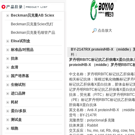
Beckman贝克曼AB Sciex
Beckman贝克曼Sciex氘灯
点击放大
Beckman贝克曼毛细管产品
Elisa试剂盒
BY-2147RX protein/HB-X （m
标准品/对照品
料：
抗体
罗丹明RBITC标记抗乙肝病毒X蛋白抗体
protein/HB-X （middle）罗丹明RBIT
血清
中文名称：罗丹明RBITC标记抗乙肝病毒
国产培养基
相关标记抗体：辣根过氧化物酶标记罗丹明
标记抗乙肝病毒X蛋白抗体，胶体金标记罗丹
生物试剂
记罗丹明RBITC标记抗乙肝病毒X蛋白抗
进口品牌
抗体，荧光素（FITC）标记罗丹明RBI
（PE）标记罗丹明RBITC标记抗乙肝病
耗材
肝病毒X蛋白抗体
英文名称：Anti-X protein/HB-X （mi
蛋白/多肽
货号：BY-2147R
测试盒
克隆类型：polyclonal多克隆
抗体来源：Rabbit
细胞
交叉反应：hu, mo, rat, Rb, dog, cow, hrs,