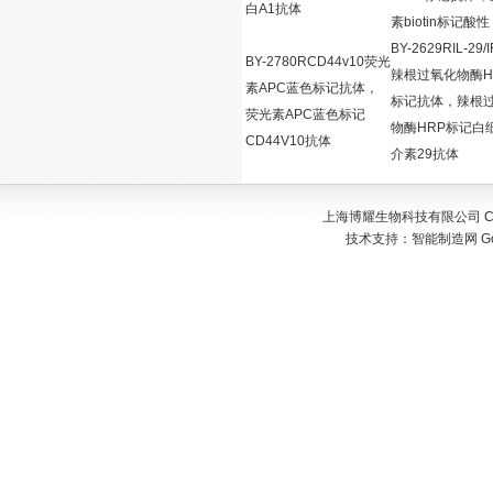
白A1抗体
素biotin标记酸性
BY-2629RIL-29/
BY-2780RCD44v10荧光
辣根过氧化物酶H
素APC蓝色标记抗体，
标记抗体，辣根
荧光素APC蓝色标记
物酶HRP标记白
CD44V10抗体
介素29抗体
上海博耀生物科技有限公司 Copyr
技术支持：
智能制造网
G