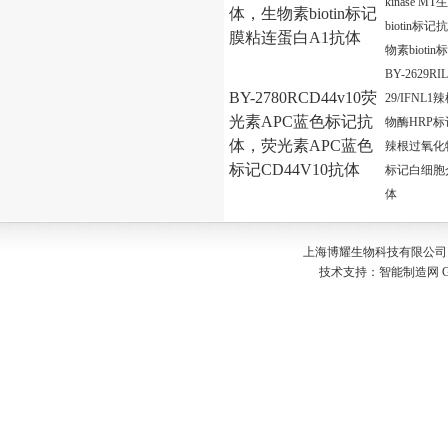
kinase M
体，生物素biotin标记
biotin标
膜粘连蛋白A1抗体
物素bioti
BY-2629RIL
BY-2780RCD44v10荧
29/IFNL
光素APC蓝色标记抗
物酶HRP
体，荧光素APC蓝色
辣根过氧化
标记CD44V10抗体
标记白细胞
体
上海博耀生物科技有限公司 Copyr
技术支持：
智能制造网
G