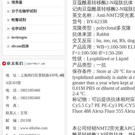
豆蔻酰基转移酶2-N端肽抗体
培养基
记肉豆蔻酰基转移酶2-N端肽
分子生物学试剂
英文名称：Anti-NMT2荧光
蛇毒试剂
货号：BY-6233R
克隆类型：polyclonal多克隆
化学试剂
抗体来源：Rabbit
invitrogen
交叉反应：hu, mo, rat, Rb, dog, c
abcam抗体
产品应用：WB=1:100-500 ELISA=
F=1:100-500 IF=1:50-200
性状：Lyophilized or Liquid
产品类型：一抗
保存条件：Store at -20 °C for one 
地 址：上海闵行区景联路439号,4幢
lyophilized antibody is stable at
greater than a year when kept at 
A区410室
0.01M PBS or diluent of antibody 
电 话：18021003406
2-4 °C.
手 机：18021003406
标记物：可以提供抗体相对应的HRP Bi
Cy5.5 Cy7 PE PE-Cy3 PE-CY5 
传 真：
Fluor 488 Alexa Fluor 5
联系人：王羽
邮 编：201108
本公司经销NMT2荧光素AP
网 址：
www.shbybio.com
酰基转移酶2-N端肽抗体，并