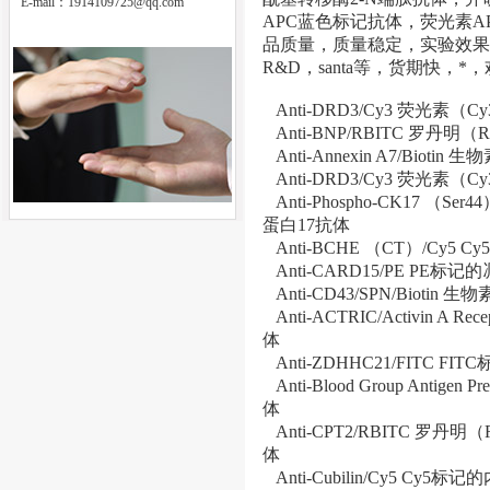
E-mail：
1914109725@qq.com
APC蓝色标记抗体，荧光素A
品质量，质量稳定，实验效果明
R&D，santa等，货期快，
Anti-DRD3/Cy3 荧光
Anti-BNP/RBITC 罗丹
Anti-Annexin A7/Bio
Anti-DRD3/Cy3 荧光
Anti-Phospho-CK17 （
蛋白17抗体
Anti-BCHE （CT）/C
Anti-CARD15/PE P
Anti-CD43/SPN/Biotin
Anti-ACTRIC/Activin A R
体
Anti-ZDHHC21/FITC
Anti-Blood Group Antig
体
Anti-CPT2/RBITC 罗
体
Anti-Cubilin/Cy5 C