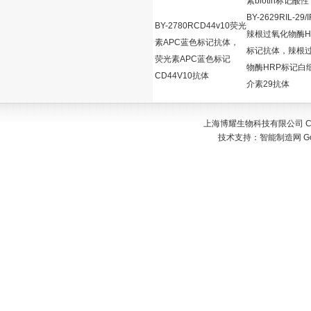
素biotin标记酸性
BY-2629RIL-29/
BY-2780RCD44v10荧光
辣根过氧化物酶H
素APC蓝色标记抗体，
标记抗体，辣根
荧光素APC蓝色标记
物酶HRP标记白
CD44V10抗体
介素29抗体
上海博耀生物科技有限公司 Copyr
技术支持：
智能制造网
G