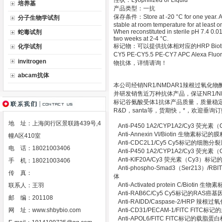
性状：Lyophilized or Liquid
培养基
产品类型：一抗
保存条件：Store at -20 °C for one year. Avo
分子生物学试剂
stable at room temperature for at least 
When reconstituted in sterile pH 7.4 0.01
蛇毒试剂
two weeks at 2-4 °C.
标记物：可以提供抗体相对应的HRP Biotin Gold 
化学试剂
CY5 PE-CY5.5 PE-CY7 APC Alexa Fluor 
invitrogen
物抗体，详情请询！
abcam抗体
本公司经销NR1/NMDAR1辣根过氧化
并研发销售近万种抗体产品，保证NR1/N
标记谷氨酸受体1抗体产品质量，质量稳定
R&D，santa等，货期快，*，欢迎垂询
地 址：上海闵行区景联路439号,4
Anti-P450 1A2/CYP1A2/Cy3 荧
Anti-Annexin VI/Biotin 生物素
幢A区410室
Anti-CDC2L1/Cy5 Cy5标记的细
电 话：18021003406
Anti-P450 1A2/CYP1A2/Cy3 荧
Anti-KIF20A/Cy3 荧光素（Cy3
手 机：18021003406
Anti-phospho-Smad3（Ser213
传 真：
体
Anti-Activated protein C/Biot
联系人：王羽
Anti-RAB6C/Cy5 Cy5标记的RAS
邮 编：201108
Anti-RAIDD/Caspase-2/HRP
网 址：
www.shbybio.com
Anti-CD31/PECAM-1/FITC FI
Anti-APOL6/FITC FITC标记的载