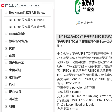
Beckman贝克曼AB Sciex
Beckman贝克曼Sciex氘灯
点击放大
Beckman贝克曼毛细管产品
Elisa试剂盒
BY-3921RADCY4罗丹明RBITC标
标准品/对照品
罗丹明RBITC标记腺苷酸环化酶4抗体
及
询！
抗体
中文名称：罗丹明RBITC标记腺苷酸环化
血清
相关标记抗体：辣根过氧化物酶标记罗丹明R
记腺苷酸环化酶4抗体，胶体金标记罗丹明R
国产培养基
明RBITC标记腺苷酸环化酶4抗体，碱性
生物试剂
素（FITC）标记罗丹明RBITC标记腺
RBITC标记腺苷酸环化酶4抗体，荧光素
进口品牌
英文名称：Anti-ADCY4罗丹明RBITC标
货号：BY-3921R
耗材
克隆类型：polyclonal多克隆
蛋白/多肽
抗体来源：Rabbit
交叉反应：hu, mo, rat, Rb, dog, cow, hrs,
测试盒
产品应用：WB=1:100-500 ELISA=1:500-100
性状：Lyophilized or Liquid
细胞
产品类型：一抗