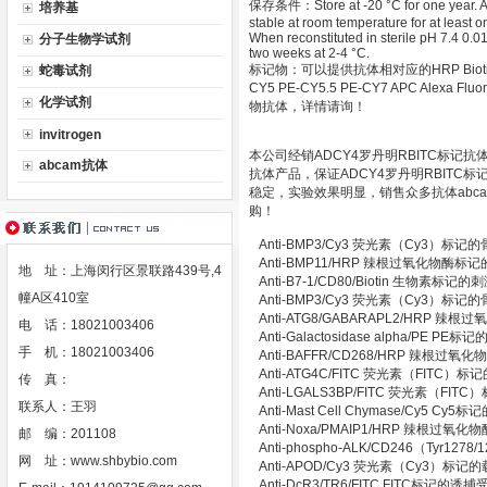
保存条件：Store at -20 °C for one year. Avo
培养基
stable at room temperature for at least 
When reconstituted in sterile pH 7.4 0.01
分子生物学试剂
two weeks at 2-4 °C.
标记物：可以提供抗体相对应的HRP Biotin Gold 
蛇毒试剂
CY5 PE-CY5.5 PE-CY7 APC Alexa Fluor 
化学试剂
物抗体，详情请询！
invitrogen
本公司经销ADCY4罗丹明RBITC标记
abcam抗体
抗体产品，保证ADCY4罗丹明RBITC
稳定，实验效果明显，销售众多抗体abca
购！
Anti-BMP3/Cy3 荧光素（Cy3）
Anti-BMP11/HRP 辣根过氧化物酶
地 址：上海闵行区景联路439号,4
Anti-B7-1/CD80/Biotin 生物素标
幢A区410室
Anti-BMP3/Cy3 荧光素（Cy3）
Anti-ATG8/GABARAPL2/HR
电 话：18021003406
Anti-Galactosidase alpha/PE 
手 机：18021003406
Anti-BAFFR/CD268/HRP 辣
Anti-ATG4C/FITC 荧光素（FIT
传 真：
Anti-LGALS3BP/FITC 荧光素（
联系人：王羽
Anti-Mast Cell Chymase/Cy5
Anti-Noxa/PMAIP1/HRP 辣根过
邮 编：201108
Anti-phospho-ALK/CD246（Tyr
网 址：
www.shbybio.com
Anti-APOD/Cy3 荧光素（Cy3）标
Anti-DcR3/TR6/FITC FITC标记的