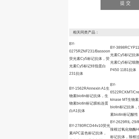
相关同类产品：
BY-
BY-3898RCYP1
0275RZNF231/Bassoon
光素Cy5标记抗
荧光素Cy5标记抗体，荧
光素Cy5标记细
光素Cy5标记锌指蛋白
P450 11B1抗体
231抗体
BY-
BY-1562RAnnexin A1生
6522RCKMT/Cre
物素biotin标记抗体，生
kinase MT生物素
物素biotin标记膜粘连蛋
biotin标记抗体
白A1抗体
素biotin标记酸性
BY-2629RIL-29/
BY-2780RCD44v10荧光
辣根过氧化物酶H
素APC蓝色标记抗体，
标记抗体，辣根