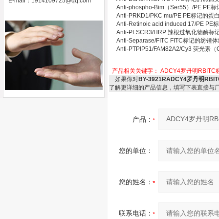
E-mail：
1914109725@qq.com
Anti-phospho-Bim（Ser55）/
Anti-PRKD1/PKC mu/PE PE标记
Anti-Retinoic acid induced 1
Anti-PLSCR3/HRP 辣根过氧化物
Anti-Separase/FITC FITC标记
Anti-PTPIP51/FAM82A2/Cy
产品相关关键字：
ADCY4罗丹明RBIT
如果你对
BY-3921RADCY4罗丹明R
了解更详细的产品信息，填写下表直接与
产品：
您的单位：
您的姓名：
联系电话：