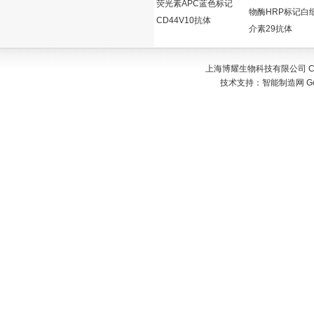
荧光素APC蓝色标记
物酶HRP标记白
CD44V10抗体
介素29抗体
上海博耀生物科技有限公司 Copyr
技术支持：
智能制造网
G