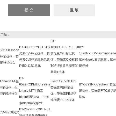
产品：
BY-
BY-3898RCYP11B1荧
1838RTIEG1/KLF10
BY-
231/Bassoon
光素Cy5标记抗体，荧
荧光素Cy5标记抗
1828RPLG/Plasminogen/A
5标记抗体，荧
光素Cy5标记细胞色素
体，荧光素Cy5标记
胶体金gold标记抗体，胶体
标记锌指蛋白
P450 11B1抗体
TGF-β诱导早期应答
记纤维
基因1抗体
BY-
Annexin A1生
BY-6119RZNF185
6522RCKMT/Creatine
BY-5823RK Cadherin荧
in标记抗体，生
荧光素PE标记抗
kinase MT生物素
记抗体，荧光素FITC标记
in标记膜粘连蛋
体，荧光素PE标记
biotin标记抗体，生物
抗体
锌指蛋白185抗体
素biotin标记酸性
BY-2629RIL-29/IFNL1
RCD44v10荧光
辣根过氧化物酶HRP