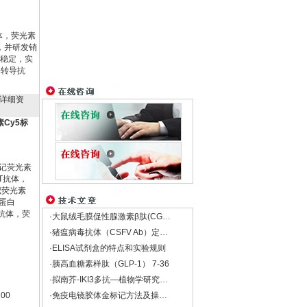
抗体，荧光素
，并研发销
稳定，实
号转导抗
详细资
光素Cy5标
标记荧光素
T抗体，
记荧光素
制蛋白
T抗体，荧
·大鼠绒毛膜促性腺激素β肽(CGβ)Elisa试剂盒
·猪瘟病毒抗体（CSFV Ab）定量检测试剂盒
·ELISA试剂盒的特点和实验规则
·胰高血糖素样肽（GLP-1） 7-36
·拟南芥-IKI3多抗―植物学研究的重要工具
200
·免疫电镜胶体金标记方法及操做（仅供参考）