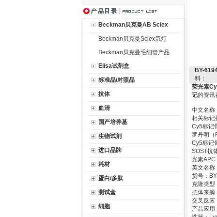
Beckman贝克曼AB Sciex
Beckman贝克曼Sciex氘灯
Beckman贝克曼毛细管产品
Elisa试剂盒
BY-6
料：
标准品/对照品
荧光素C
抗体
记
的资讯
血清
中文名称
相关标记
国产培养基
Cy5标
罗丹明（
生物试剂
Cy5标
进口品牌
SOST
光素AP
耗材
英文名称：A
货号：BY-
蛋白/多肽
克隆类型：p
测试盒
抗体来源：
交叉反应：hu,
细胞
产品应用：WB