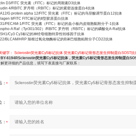
yclin D3/FITC 荧光素（FITC）标记的周期素D3抗体
Claudin 4/RBITC 罗丹明（RBITC）标记的紧密连接蛋白4抗体
NA12/G protein alpha 12/FITC 荧光素（FITC）标记的鸟苷酸调节蛋白12抗体
ollagen II/FITC FITC标记的Ⅱ型胶原蛋白抗体
CD31/PECAM-1/FITC 荧光素（FITC）标记的血小板内皮细胞黏附分子-1抗体
hospho-A Raf（Tyr301/302）/RBITC 罗丹明（RBITC）标记的磷酸化A-Raf抗体
MASH1/Cy3 Cy3标记的神经母细胞特异性转移因子抗体
CD22/BLCAM/HRP 辣根过氧化物酶标记的B淋巴细胞粘附分子CD22抗体
关键字：
Sclerostin荧光素Cy5标记抗体
荧光素Cy5标记骨形态发生抑制蛋白SOST抗
对
BY-6194RSclerostin荧光素Cy5标记抗体，荧光素Cy5标记骨形态发生抑制蛋白SO
了解更详细的产品信息，填写下表直接与厂家联系：
品：
位：
名：