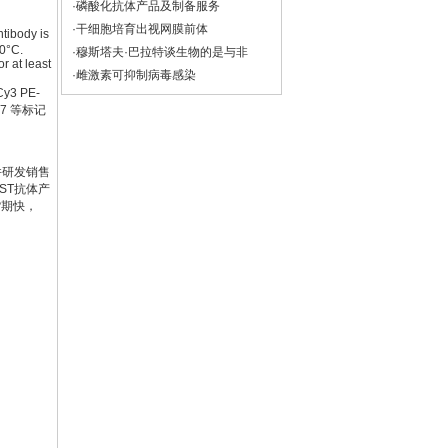
·磷酸化抗体产品及制备服务
·干细胞培育出视网膜前体
tibody is
20°C.
·穆斯塔夫·巴拉特谈生物的是与非
r at least
·雌激素可抑制病毒感染
y3 PE-
 647 等标记
并研发销售
ST抗体产
货期快，