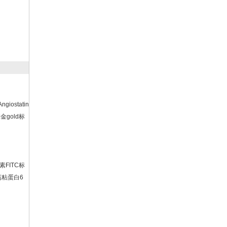
ngiostatin
金gold标
光素FITC标
钙粘蛋白6