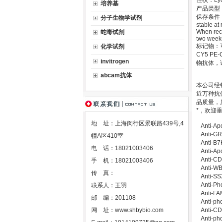
性状：Lyoph
培养基
产品类型
保存条件：Stor
分子生物学试剂
stable at
When reco
蛇毒试剂
two weeks
标记物：可以提
化学试剂
CY5 PE-C
invitrogen
物抗体，
abcam抗体
本公司经销
近万种抗体
品质量，
*，欢迎
地 址：上海闵行区景联路439号,4
Anti-A
Anti-
幢A区410室
Anti-
电 话：18021003406
Anti-A
Anti-C
手 机：18021003406
Anti-
传 真：
Anti-
Anti-P
联系人：王羽
Anti-
邮 编：201108
Anti-p
网 址：
www.shbybio.com
Anti-C
Anti-p