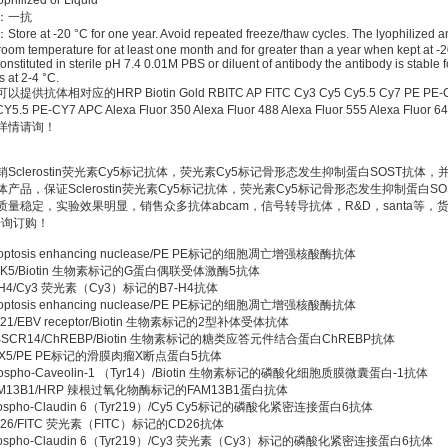
ilized or Liquid
：一抗
e at -20 °C for one year. Avoid repeated freeze/thaw cycles. The lyophilized an
 room temperature for at least one month and for greater than a year when kept at -
nstituted in sterile pH 7.4 0.01M PBS or diluent of antibody the antibody is stable fo
 at 2-4 °C.
供抗体相对应的HRP Biotin Gold RBITC AP FITC Cy3 Cy5 Cy5.5 Cy7 PE PE-C
Y5.5 PE-CY7 APC Alexa Fluor 350 Alexa Fluor 488 Alexa Fluor 555 Alexa Fluor
详情请询！
Sclerostin荧光素Cy5标记抗体，荧光素Cy5标记骨形态发生抑制蛋白SOST抗体，
产品，保证Sclerostin荧光素Cy5标记抗体，荧光素Cy5标记骨形态发生抑制蛋白SO
质量稳定，实验效果明显，销售众多抗体abcam，信号转导抗体，R&D，santa等，
垂询订购！
poptosis enhancing nuclease/PE PE标记的细胞凋亡增强核酸酶抗体
GRK5/Biotin 生物素标记的G蛋白偶联受体激酶5抗体
B7H4/Cy3 荧光素（Cy3）标记的B7-H4抗体
poptosis enhancing nuclease/PE PE标记的细胞凋亡增强核酸酶抗体
D21/EBV receptor/Biotin 生物素标记的2型补体受体抗体
WBSCR14/ChREBP/Biotin 生物素标记的糖类应答元件结合蛋白ChREBP抗体
SSX5/PE PE标记的滑膜肉瘤X断点蛋白5抗体
hospho-Caveolin-1 （Tyr14）/Biotin 生物素标记的磷酸化细胞质膜微囊蛋白-1抗体
FAM13B1/HRP 辣根过氧化物酶标记的FAM13B1蛋白抗体
hospho-Claudin 6（Tyr219）/Cy5 Cy5标记的磷酸化紧密连接蛋白6抗体
D26/FITC 荧光素（FITC）标记的CD26抗体
hospho-Claudin 6（Tyr219）/Cy3 荧光素（Cy3）标记的磷酸化紧密连接蛋白6抗体