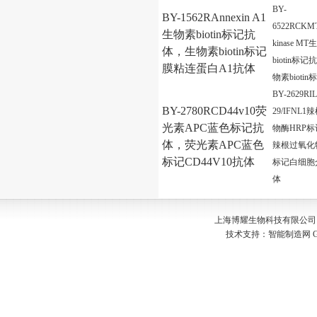
BY-
BY-1562RAnnexin A1
6522RCKMT/
生物素biotin标记抗
kinase M
体，生物素biotin标记
biotin标
膜粘连蛋白A1抗体
物素bioti
BY-2629RIL
BY-2780RCD44v10荧
29/IFNL
光素APC蓝色标记抗
物酶HRP
体，荧光素APC蓝色
辣根过氧化
标记CD44V10抗体
标记白细胞
体
上海博耀生物科技有限公司 Copyr
技术支持：
智能制造网
G