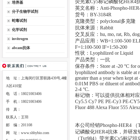
荧光素Cy5标记磷酸化HER4
培养基
英文名称：Anti-Phospho-HE
分子生物学试剂
货号：BY-3184R
蛇毒试剂
克隆类型：polyclonal多克隆
抗体来源：Rabbit
化学试剂
交叉反应：hu, mo, rat, Rb, dog, c
invitrogen
产品应用：WB=1:100-500 ELISA=
F=1:100-500 IF=1:50-200
abcam抗体
性状：Lyophilized or Liquid
产品类型：一抗
保存条件：Store at -20 °C for one 
lyophilized antibody is stable at
greater than a year when kept at 
地 址：上海闵行区景联路439号,4幢
0.01M PBS or diluent of antibody 
A区410室
2-4 °C.
电 话：18021003406
标记物：可以提供抗体相对应的HRP Bi
Cy5.5 Cy7 PE PE-Cy3 PE-CY5 
手 机：18021003406
Fluor 488 Alexa Fluor 5
传 真：
联系人：王羽
本公司经销Phospho-HER4 
邮 编：201108
记磷酸化HER4抗体，并研发销售
网 址：
www.shbybio.com
（Tyr984）荧光素Cy5标