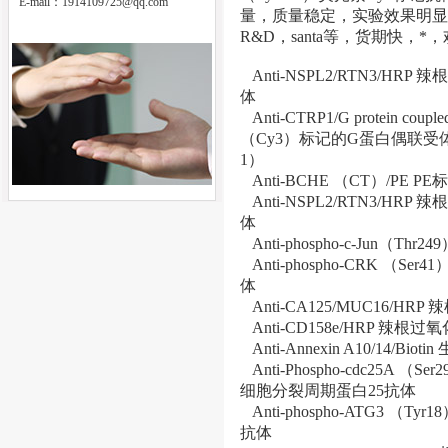
E-mail：
1914109725@qq.com
量，质量稳定，实验效果明显，
R&D，santa等，货期快，
Anti-NSPL2/RTN3/
体
Anti-CTRP1/G protein coupled 
（Cy3）标记的G蛋白偶联受体
1）
Anti-BCHE （CT）/P
Anti-NSPL2/RTN3/
体
Anti-phospho-c-Jun（T
Anti-phospho-CRK （S
体
Anti-CA125/MUC16
Anti-CD158e/HRP 
Anti-Annexin A10/14/
Anti-Phospho-cdc25A 
细胞分裂周期蛋白25抗体
Anti-phospho-ATG3 （
抗体