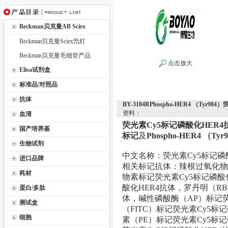
Beckman贝克曼AB Sciex
Beckman贝克曼Sciex氘灯
Beckman贝克曼毛细管产品
点击放大
Elisa试剂盒
标准品/对照品
抗体
BY-3184RPhospho-HER4 （Ty
资料：
血清
荧光素Cy5标记磷酸化HER4
国产培养基
标记
及
Phospho-HER4 （T
生物试剂
中文名称：荧光素Cy5标记磷
进口品牌
相关标记抗体：辣根过氧化物酶
耗材
物素标记荧光素Cy5标记磷酸
酸化HER4抗体，罗丹明（RB
蛋白/多肽
体，碱性磷酸酶（AP）标记荧
测试盒
（FITC）标记荧光素Cy5标
细胞
素（PE）标记荧光素Cy5标