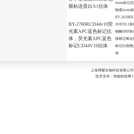
biotin标
膜粘连蛋白A1抗体
物素bioti
BY-2629RIL
BY-2780RCD44v10荧
29/IFNL
光素APC蓝色标记抗
物酶HRP
体，荧光素APC蓝色
辣根过氧化
标记CD44V10抗体
标记白细胞
体
上海博耀生物科技有限公司 Copyr
技术支持：
智能制造网
G