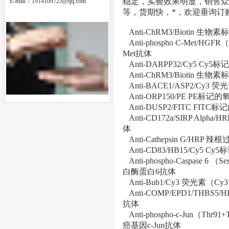
稳定，实验效果明显，销售众多抗
E-mail：
1914109725@qq.com
等，货期快，*，欢迎垂询订
Anti-ChRM3/Biotin
Anti-phospho C-Met/HG
Met抗体
Anti-DARPP32/Cy5 
Anti-ChRM3/Biotin
Anti-BACE1/ASP2/C
Anti-ORP150/PE PE标
Anti-DUSP2/FITC F
Anti-CD172a/SIRP A
体
Anti-Cathepsin G/
Anti-CD83/HB15/Cy5 C
Anti-phospho-Caspase 
白酶蛋白6抗体
Anti-Bub1/Cy3 荧光
Anti-COMP/EPD1/TH
抗体
Anti-phospho-c-Jun（T
癌基因c-Jun抗体