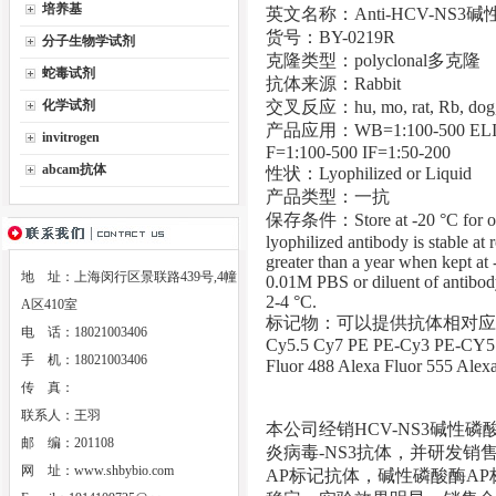
培养基
英文名称：Anti-HCV-NS3
货号：BY-0219R
分子生物学试剂
克隆类型：polyclonal多克隆
蛇毒试剂
抗体来源：Rabbit
化学试剂
交叉反应：hu, mo, rat, Rb, dog, c
产品应用：WB=1:100-500 ELISA=
invitrogen
F=1:100-500 IF=1:50-200
abcam抗体
性状：Lyophilized or Liquid
产品类型：一抗
保存条件：Store at -20 °C for one 
lyophilized antibody is stable at
greater than a year when kept at 
地 址：上海闵行区景联路439号,4幢
0.01M PBS or diluent of antibody 
2-4 °C.
A区410室
标记物：可以提供抗体相对应的HRP Bi
电 话：18021003406
Cy5.5 Cy7 PE PE-Cy3 PE-CY5 
手 机：18021003406
Fluor 488 Alexa Fluor 5
传 真：
联系人：王羽
本公司经销HCV-NS3碱性
邮 编：201108
炎病毒-NS3抗体，并研发销
网 址：
www.shbybio.com
AP标记抗体，碱性磷酸酶AP