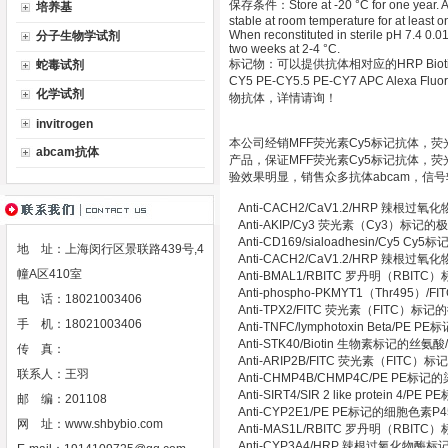
保存条件：Store at -20 °C for one year. Avo
培养基
stable at room temperature for at least 
When reconstituted in sterile pH 7.4 0.01
分子生物学试剂
two weeks at 2-4 °C.
标记物：可以提供抗体相对应的HRP Biotin Gold 
蛇毒试剂
CY5 PE-CY5.5 PE-CY7 APC Alexa Fluor 
化学试剂
物抗体，详情请询！
invitrogen
本公司经销MFF荧光素Cy5标记抗体，
abcam抗体
产品，保证MFF荧光素Cy5标记抗体，
验效果明显，销售众多抗体abcam，信号
Anti-CACH2/CaV1.2/HRP 辣
Anti-AKIP/Cy3 荧光素（Cy3）
Anti-CD169/sialoadhesin/C
地 址：上海闵行区景联路439号,4
Anti-CACH2/CaV1.2/HRP 辣
幢A区410室
Anti-BMAL1/RBITC 罗丹明（R
Anti-phospho-PKMYT1（Thr4
电 话：18021003406
Anti-TPX2/FITC 荧光素（FITC
手 机：18021003406
Anti-TNFC/lymphotoxin Bet
Anti-STK40/Biotin 生物素标记的
传 真：
Anti-ARIP2B/FITC 荧光素（FIT
联系人：王羽
Anti-CHMP4B/CHMP4C/PE P
Anti-SIRT4/SIR 2 like protein
邮 编：201108
Anti-CYP2E1/PE PE标记的细胞色素P
网 址：
www.shbybio.com
Anti-MAS1L/RBITC 罗丹明（RB
Anti-CYP3A4/HRP 辣根过氧化物酶