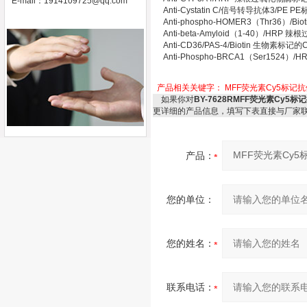
E-mail：
1914109725@qq.com
Anti-Cystatin C/信号转导抗体3/
Anti-phospho-HOMER3（Thr36
Anti-beta-Amyloid（1-40）/H
Anti-CD36/PAS-4/Biotin 生物素标
Anti-Phospho-BRCA1（Ser1
产品相关关键字：
MFF荧光素Cy5标记抗
如果你对
BY-7628RMFF荧光素Cy
更详细的产品信息，填写下表直接与厂家
产品：
您的单位：
您的姓名：
联系电话：