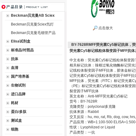
Beckman贝克曼AB Sciex
Beckman贝克曼Sciex氘灯
点击放大
Beckman贝克曼毛细管产品
Elisa试剂盒
BY-7628RMFF荧光素Cy5标记抗体
标准品/对照品
荧光素Cy5标记线粒体裂变因子MFF抗体
抗体
中文名称：荧光素Cy5标记线粒体裂变因
相关标记抗体：辣根过氧化物酶标记荧光素
血清
记线粒体裂变因子MFF抗体，胶体金标记荧
记荧光素Cy5标记线粒体裂变因子MFF
国产培养基
MFF抗体，荧光素（FITC）标记荧光素
生物试剂
（PE）标记荧光素Cy5标记线粒体裂变因
裂变因子MFF抗体
进口品牌
英文名称：Anti-MFF荧光素Cy5标记
货号：BY-7628R
耗材
克隆类型：polyclonal多克隆
蛋白/多肽
抗体来源：Rabbit
交叉反应：hu, mo, rat, Rb, dog, cow, hrs,
测试盒
产品应用：WB=1:100-500 ELISA=1:500-100
性状：Lyophilized or Liquid
细胞
产品类型：一抗