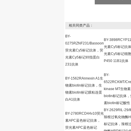
相关同类产品：
BY-
BY-3898RCYP1
0275RZNF231/Bassoon
光素Cy5标记抗
荧光素Cy5标记抗体，荧
光素Cy5标记细
光素Cy5标记锌指蛋白
P450 11B1抗体
231抗体
BY-
BY-1562RAnnexin A1生
6522RCKMT/Cre
物素biotin标记抗体，生
kinase MT生物素
物素biotin标记膜粘连蛋
biotin标记抗体
白A1抗体
素biotin标记酸性
BY-2629RIL-29/
BY-2780RCD44v10荧光
辣根过氧化物酶H
素APC蓝色标记抗体，
标记抗体，辣根
荧光素APC蓝色标记