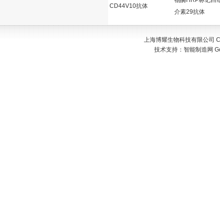
物酶HRP标记白
CD44V10抗体
介素29抗体
上海博耀生物科技有限公司 Copyr
技术支持：
智能制造网
G