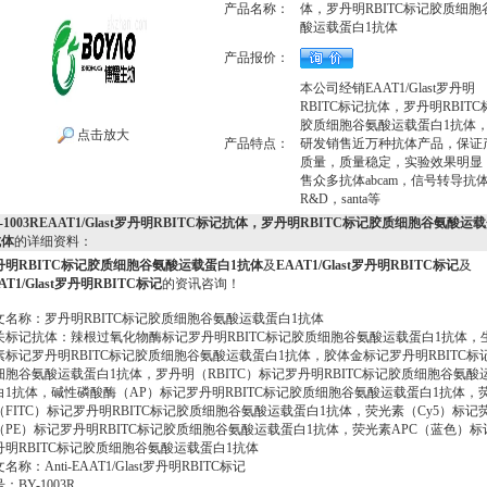
产品名称：
体，罗丹明RBITC标记胶质细胞
酸运载蛋白1抗体
产品报价：
本公司经销EAAT1/Glast罗丹明
RBITC标记抗体，罗丹明RBITC
胶质细胞谷氨酸运载蛋白1抗体
点击放大
产品特点：
研发销售近万种抗体产品，保证
质量，质量稳定，实验效果明显
售众多抗体abcam，信号转导抗
R&D，santa等
Y-1003REAAT1/Glast罗丹明RBITC标记抗体，罗丹明RBITC标记胶质细胞谷氨酸运
抗体
的详细资料：
丹明RBITC标记胶质细胞谷氨酸运载蛋白1抗体
及
EAAT1/Glast罗丹明RBITC标记
及
AT1/Glast罗丹明RBITC标记
的资讯咨询！
文名称：罗丹明RBITC标记胶质细胞谷氨酸运载蛋白1抗体
关标记抗体：辣根过氧化物酶标记罗丹明RBITC标记胶质细胞谷氨酸运载蛋白1抗体，
素标记罗丹明RBITC标记胶质细胞谷氨酸运载蛋白1抗体，胶体金标记罗丹明RBITC标
细胞谷氨酸运载蛋白1抗体，罗丹明（RBITC）标记罗丹明RBITC标记胶质细胞谷氨酸
白1抗体，碱性磷酸酶（AP）标记罗丹明RBITC标记胶质细胞谷氨酸运载蛋白1抗体，
（FITC）标记罗丹明RBITC标记胶质细胞谷氨酸运载蛋白1抗体，荧光素（Cy5）标记
（PE）标记罗丹明RBITC标记胶质细胞谷氨酸运载蛋白1抗体，荧光素APC（蓝色）标
丹明RBITC标记胶质细胞谷氨酸运载蛋白1抗体
名称：Anti-EAAT1/Glast罗丹明RBITC标记
：BY-1003R