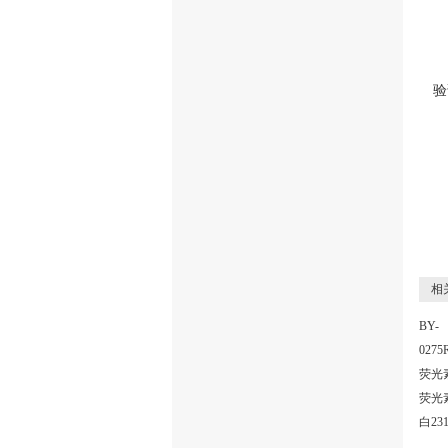
验
相关
BY-
0275
荧光
荧光
白23