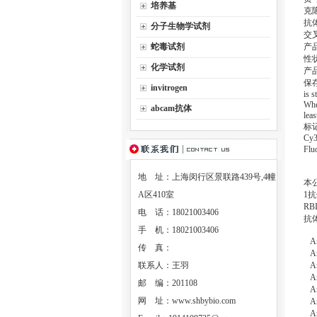
培养基
克隆
抗体
分子生物学试剂
交叉反
蛇毒试剂
产品应
性状：
化学试剂
产
保存条
invitrogen
is s
When
abcam抗体
lea
标记
Cy3
Fl
地 址：上海闵行区景联路439号,4幢
本
A区410室
1
R
电 话：18021003406
抗
手 机：18021003406
An
传 真：
An
联系人：王羽
An
An
邮 编：201108
An
网 址：
www.shbybio.com
An
An