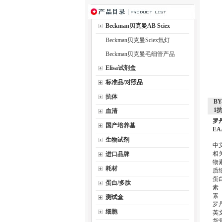
Beckman贝克曼AB Sciex
Beckman贝克曼Sciex氘灯
Beckman贝克曼毛细管产品
Elisa试剂盒
标准品/对照品
抗体
B
1
血清
罗
国产培养基
EA
生物试剂
中
相
进口品牌
物
耗材
质
蛋
蛋白/多肽
素
素
测试盒
罗
细胞
英文
货号