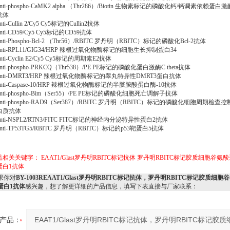
ti-phospho-CaMK2 alpha （Thr286）/Biotin 生物素标记的磷酸化钙/钙调素依赖蛋白激
α抗体
ti-Cullin 2/Cy5 Cy5标记的Cullin2抗体
ti-CD59/Cy5 Cy5标记的CD59抗体
ti-Phospho-Bcl-2 （Thr56）/RBITC 罗丹明（RBITC）标记的磷酸化Bcl-2抗体
ti-RPL11/GIG34/HRP 辣根过氧化物酶标记的细胞生长抑制蛋白34
ti-Cyclin E2/Cy5 Cy5标记的周期素E2抗体
ti-phospho-PRKCQ（Thr538）/PE PE标记的磷酸化蛋白激酶C theta抗体
nti-DMRT3/HRP 辣根过氧化物酶标记的睾丸特异性DMRT3蛋白抗体
ti-Caspase-10/HRP 辣根过氧化物酶标记的半胱胺酸蛋白酶-10抗体
ti-phospho-Bim（Ser55）/PE PE标记的磷酸化细胞死亡调解子抗体
ti-phospho-RAD9（Ser387）/RBITC 罗丹明（RBITC）标记的磷酸化细胞周期检查控
白质抗体
ti-NSPL2/RTN3/FITC FITC标记的神经内分泌特异性蛋白2抗体
ti-TP53TG5/RBITC 罗丹明（RBITC）标记的p53靶蛋白5抗体
品相关关键字：
EAAT1/Glast罗丹明RBITC标记抗体
罗丹明RBITC标记胶质细胞谷氨酸
蛋白1抗体
果你对
BY-1003REAAT1/Glast罗丹明RBITC标记抗体，罗丹明RBITC标记胶质细胞
蛋白1抗体
感兴趣，想了解更详细的产品信息，填写下表直接与厂家联系：
产品：