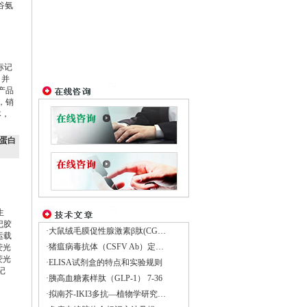
谷氨
标记
，并
产品
，销
体，
载蛋白
生
记胶
·大鼠绒毛膜促性腺激素β肽(CGβ)Elisa试剂盒
运载
·猪瘟病毒抗体（CSFV Ab）定量检测试剂盒
荧光
荧光
·ELISA试剂盒的特点和实验规则
记
·胰高血糖素样肽（GLP-1） 7-36
·拟南芥-IKI3多抗―植物学研究的重要工具