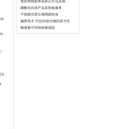
·免疫电镜胶体金标记方法及操做（仅供参考）
·磷酸化抗体产品及制备服务
·干细胞培育出视网膜前体
200
·穆斯塔夫·巴拉特谈生物的是与非
·雌激素可抑制病毒感染
ody
E-
蛋白
多
体