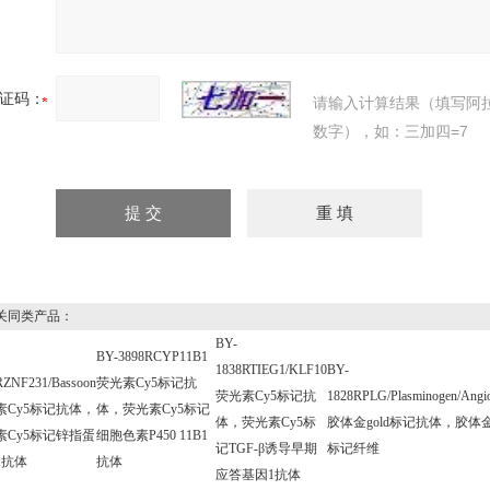
证码：
请输入计算结果（填写阿
数字），如：三加四=7
同类产品：
BY-
BY-3898RCYP11B1
1838RTIEG1/KLF10
BY-
RZNF231/Bassoon
荧光素Cy5标记抗
荧光素Cy5标记抗
1828RPLG/Plasminogen/Angios
素Cy5标记抗体，
体，荧光素Cy5标记
体，荧光素Cy5标
胶体金gold标记抗体，胶体金g
素Cy5标记锌指蛋
细胞色素P450 11B1
记TGF-β诱导早期
标记纤维
1抗体
抗体
应答基因1抗体