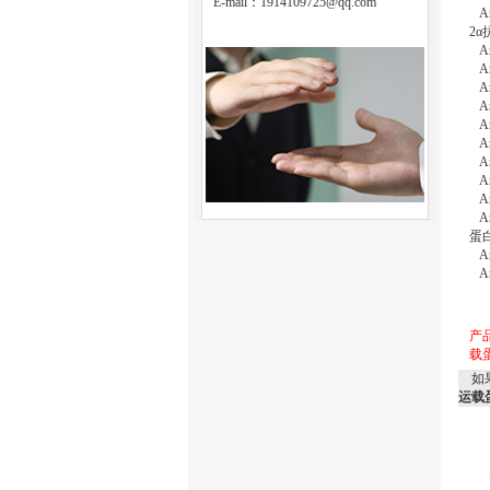
E-mail：
1914109725@qq.com
An
2
An
An
An
An
An
An
A
An
An
An
蛋
An
An
产
载
如
运载