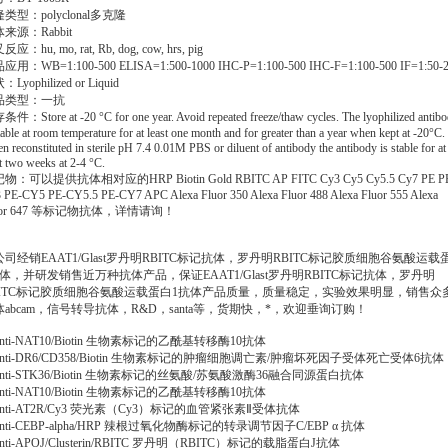
类型：polyclonal多克隆
来源：Rabbit
应：hu, mo, rat, Rb, dog, cow, hrs, pig
用：WB=1:100-500 ELISA=1:500-1000 IHC-P=1:100-500 IHC-F=1:100-500 IF=1:50-
Lyophilized or Liquid
品类型：一抗
件：Store at -20 °C for one year. Avoid repeated freeze/thaw cycles. The lyophilized antib
table at room temperature for at least one month and for greater than a year when kept at -20°C.
 reconstituted in sterile pH 7.4 0.01M PBS or diluent of antibody the antibody is stable for at
st two weeks at 2-4 °C.
物：可以提供抗体相对应的HRP Biotin Gold RBITC AP FITC Cy3 Cy5 Cy5.5 Cy7 PE P
 PE-CY5 PE-CY5.5 PE-CY7 APC Alexa Fluor 350 Alexa Fluor 488 Alexa Fluor 555 Alexa
uor 647 等标记物抗体，详情请询！
公司经销EAAT1/Glast罗丹明RBITC标记抗体，罗丹明RBITC标记胶质细胞谷氨酸运载
抗体，并研发销售近万种抗体产品，保证EAAT1/Glast罗丹明RBITC标记抗体，罗丹明
BITC标记胶质细胞谷氨酸运载蛋白1抗体产品质量，质量稳定，实验效果明显，销售众
体abcam，信号转导抗体，R&D，santa等，货期快，*，欢迎垂询订购！
ti-NAT10/Biotin 生物素标记的乙酰基转移酶10抗体
ti-DR6/CD358/Biotin 生物素标记的肿瘤细胞调亡素/肿瘤坏死因子受体死亡受体6抗
ti-STK36/Biotin 生物素标记的丝氨酸/苏氨酸激酶36融合同源蛋白抗体
ti-NAT10/Biotin 生物素标记的乙酰基转移酶10抗体
ti-AT2R/Cy3 荧光素（Cy3）标记的血管紧张素Ⅱ受体抗体
ti-CEBP-alpha/HRP 辣根过氧化物酶标记的转录调节因子C/EBP α 抗体
ti-APOJ/Clusterin/RBITC 罗丹明（RBITC）标记的载脂蛋白J抗体