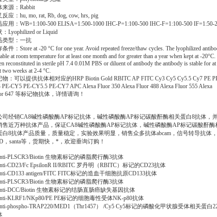
来源：Rabbit
应：hu, mo, rat, Rb, dog, cow, hrs, pig
用：WB=1:100-500 ELISA=1:500-1000 IHC-P=1:100-500 IHC-F=1:100-500 IF=1:50-
Lyophilized or Liquid
品类型：一抗
件：Store at -20 °C for one year. Avoid repeated freeze/thaw cycles. The lyophilized antib
table at room temperature for at least one month and for greater than a year when kept at -20°C.
 reconstituted in sterile pH 7.4 0.01M PBS or diluent of antibody the antibody is stable for at
st two weeks at 2-4 °C.
物：可以提供抗体相对应的HRP Biotin Gold RBITC AP FITC Cy3 Cy5 Cy5.5 Cy7 PE P
 PE-CY5 PE-CY5.5 PE-CY7 APC Alexa Fluor 350 Alexa Fluor 488 Alexa Fluor 555 Alexa
uor 647 等标记物抗体，详情请询！
公司经销CA8碱性磷酸酶AP标记抗体，碱性磷酸酶AP标记碳酸酐酶相关蛋白8抗体，
销售近万种抗体产品，保证CA8碱性磷酸酶AP标记抗体，碱性磷酸酶AP标记碳酸酐酶
蛋白8抗体产品质量，质量稳定，实验效果明显，销售众多抗体abcam，信号转导抗体
&D，santa等，货期快，*，欢迎垂询订购！
ti-PLSCR3/Biotin 生物素标记的磷脂爬行酶3抗体
ti-CD23/Fc EpsilonR II/RBITC 罗丹明（RBITC）标记的CD23抗体
ti-CD133 antigen/FITC FITC标记的造血干细胞抗原CD133抗体
ti-PLSCR3/Biotin 生物素标记的磷脂爬行酶3抗体
ti-DCC/Biotin 生物素标记的结肠直肠癌缺失基因抗体
ti-KLRF1/NKp80/PE PE标记的细胞毒性受体NK-p80抗体
ti-phospho-TRAP220/MED1（Thr1457） /Cy5 Cy5标记的磷酸化甲状腺受体相关蛋白2
体