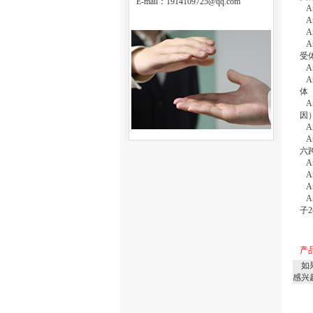
E-mail：
1914109725@qq.com
A
An
An
An
受
An
An
An
因
An
An
六
An
An
An
An
子
产
如
感兴