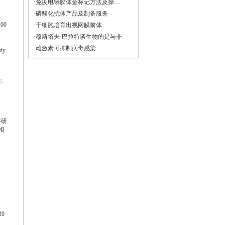
·免疫电镜胶体金标记方法及操做（仅供参考）
·磷酸化抗体产品及制备服务
200
·干细胞培育出视网膜前体
·穆斯塔夫·巴拉特谈生物的是与非
·雌激素可抑制病毒感染
ody
E-
并研
相
，
20