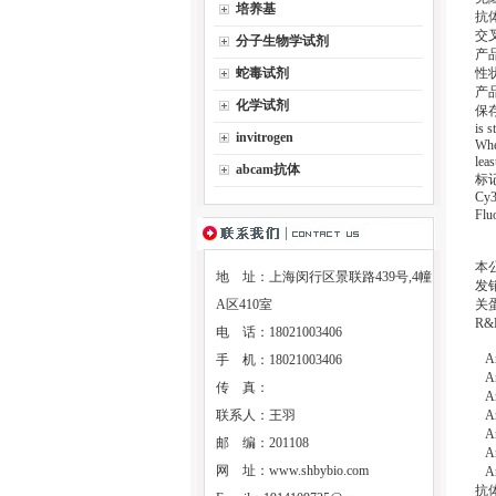
培养基
抗体
交叉反
分子生物学试剂
产品应
蛇毒试剂
性状：
产
化学试剂
保存条
is s
invitrogen
When
lea
abcam抗体
标记
Cy3
Fl
本
地 址：上海闵行区景联路439号,4幢
发
A区410室
关
R
电 话：18021003406
An
手 机：18021003406
An
传 真：
An
联系人：王羽
An
An
邮 编：201108
An
网 址：
www.shbybio.com
An
抗