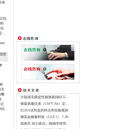
抗体
标记抗
相
种抗
定，
ta
！
细资
P
标
相关
酸酶
·大鼠绒毛膜促性腺激素β肽(CGβ)Elisa试剂盒
酶
·猪瘟病毒抗体（CSFV Ab）定量检测试剂盒
标记
8抗
·ELISA试剂盒的特点和实验规则
·胰高血糖素样肽（GLP-1） 7-36
·拟南芥-IKI3多抗―植物学研究的重要工具