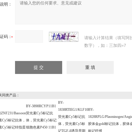
说明：
证码：
请输入计算结果（填写阿
数字），如：三加四=7
同类产品：
BY-
BY-3898RCYP11B1
1838RTIEG1/KLF10
BY-
RZNF231/Bassoon
荧光素Cy5标记抗
荧光素Cy5标记抗
1828RPLG/Plasminogen/Angios
素Cy5标记抗体，
体，荧光素Cy5标记
体，荧光素Cy5标
胶体金gold标记抗体，胶体金g
素Cy5标记锌指蛋
细胞色素P450 11B1
记TGF-β诱导早期
标记纤维