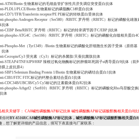
nti-ATM/Biotin 生物素标记的毛细血管扩张性共济失调症突变蛋白抗体
ti-PLDL1/PLCE/Biotin 生物素标记的磷脂酶C1样蛋白抗体
ti-CD71/TFR/Transferrin receptor/PE PE标记的转铁蛋白受体抗体
ti-phospho-Androgen Receptor（Ser580）/RBITC 罗丹明（RBITC）标记的磷酸化雄激
体抗体
ti-CEBP Beta/RBITC 罗丹明（RBITC）标记的转录调节因子C/EBP β抗体
ti-phospho-ATG4C（Ser166）/RBITC 罗丹明（RBITC）标记的磷酸化自噬相关蛋白4
体
ti-Phospho-Met（Tyr1349）/Biotin 生物素标记的磷酸化肝细胞生长因子受体（原癌基
）抗体
ti-Cecropin/Cy3 荧光素（Cy3）标记的杀菌肽/天蚕抗菌肽抗体
ti-STEAP4/TNFAIP9/HRP 辣根过氧化物酶标记的肿瘤坏死因子α诱导蛋白9抗体（前
跨膜上皮抗原4）
ti-SBP1/Selenium Binding Protein 1/Biotin 生物素标记的硒结合蛋白1抗体
ti-CIB1/FITC FITC标记的钙整合素结合蛋白1抗体
ti-CDC34B/UBC3B/Cy5 Cy5标记的泛素载体蛋白R2抗体
ti-phospho-Arhgef2（Ser810）/RBITC 罗丹明（RBITC）标记的磷酸化Rho鸟苷酸交
2抗体
品相关关键字：
CA8碱性磷酸酶AP标记抗体
碱性磷酸酶AP标记碳酸酐酶相关蛋白8抗
果你对
BY-6516RCA8碱性磷酸酶AP标记抗体，碱性磷酸酶AP标记碳酸酐酶相关蛋白
趣，想了解更详细的产品信息，填写下表直接与厂家联系：