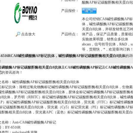
酸酶AP标记碳酸酐酶相关蛋白8
产品报价：
本公司经销CA8碱性磷酸酶AP
体，碱性磷酸酶AP标记碳酸酐酶
关蛋白8抗体，并研发销售近万
点击放大
产品特点：
体产品，保证产品质量，质量稳
实验效果明显，销售众多抗体
abcam，信号转导抗体，R&D，san
等，货期快，*，欢迎垂询订购
Y-6516RCA8碱性磷酸酶AP标记抗体，碱性磷酸酶AP标记碳酸酐酶相关蛋白8抗体
的详
：
性磷酸酶AP标记碳酸酐酶相关蛋白8抗体
及
CA8碱性磷酸酶AP标记
及
CA8碱性磷酸酶A
记
的资讯咨询！
文名称：碱性磷酸酶AP标记碳酸酐酶相关蛋白8抗体
关标记抗体：辣根过氧化物酶标记碱性磷酸酶AP标记碳酸酐酶相关蛋白8抗体，生物素
碱性磷酸酶AP标记碳酸酐酶相关蛋白8抗体，胶体金标记碱性磷酸酶AP标记碳酸酐酶
白8抗体，罗丹明（RBITC）标记碱性磷酸酶AP标记碳酸酐酶相关蛋白8抗体，碱性磷
AP）标记碱性磷酸酶AP标记碳酸酐酶相关蛋白8抗体，荧光素（FITC）标记碱性磷酸
P标记碳酸酐酶相关蛋白8抗体，荧光素（Cy5）标记荧光素（PE）标记碱性磷酸酶AP
酸酐酶相关蛋白8抗体，荧光素APC（蓝色）标记碱性磷酸酶AP标记碳酸酐酶相关蛋白
名称：Anti-CA8碱性磷酸酶AP标记
：BY-6516R
类型：polyclonal多克隆