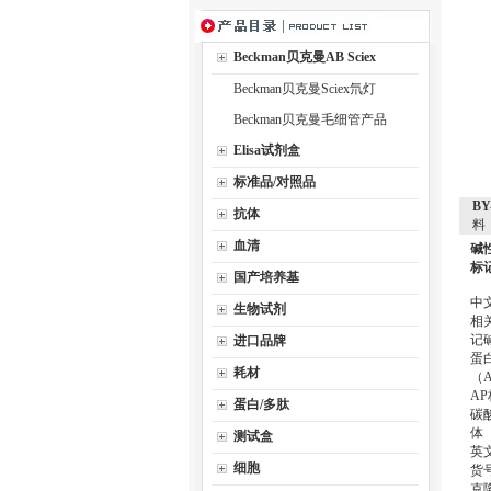
Beckman贝克曼AB Sciex
Beckman贝克曼Sciex氘灯
Beckman贝克曼毛细管产品
Elisa试剂盒
标准品/对照品
B
抗体
料
血清
碱
标
国产培养基
中
生物试剂
相
记
进口品牌
蛋
耗材
（
A
蛋白/多肽
碳
体
测试盒
英文
细胞
货号
克隆