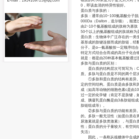
物质的IC50浓度几乎是无穷大时
E-mail：
1914109725@qq.com
0，即该血清的特异性较好。
蛋白质与多肽的：
多肽：通常由10~100氨基酸分子
000Da（Dalton，道尔顿）
由2~10个氨基酸组成的肽称为寡肽
50个以上的氨基酸组成的肽就称为
蛋白质：生物体中广泛存在的一类生
基形成的肽键连接而成的肽链，经
分子。是α—氨基酸按一定顺序结
特定方式结合合而成的高分子化合
就是：都是由20种基本氨基酸通过
多肽与蛋白质的区别：
蛋白质的结构层次可简写为：C、
质。多肽与蛋白质是不同的两个层
①多肽和蛋白质的结构有差异。
定的空间结构。蛋白质是由多肽和
成（如高等动物的细胞色素c是由1
过一定的化学键（肯定不是肽键，
成、胰凝乳蛋白酶是由3条肽链组成
肽链组成等）。
②多肽与蛋白质的功能有差异。
的。多肽一般无活性（如蛋白质在
尿激素就是多肽类激素），与蛋白
性；蛋白质的分子量较大，有空间
失活）
因此，一条刚从核糖体中合成的