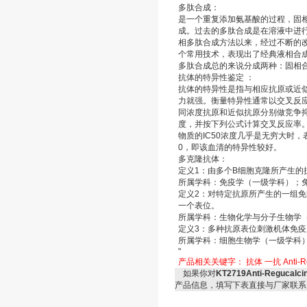
多肽合成：
是一个重复添加氨基酸的过程，固相
成。过去的多肽合成是在溶液中进行的称
相多肽合成方法以来，经过不断的
个常用技术，表现出了经典液相合
多肽合成总的来说分成两种：固相
抗体的特异性鉴定 ：
抗体的特异性是指与相应抗原或近
力就强。衡量特异性通常以交叉反
同浓度抗原和近似抗原分别做竞争抑
度，并按下列公式计算交叉反应率。 
物质的IC50浓度几乎是无穷大时
0，即该血清的特异性较好。
多克隆抗体：
定义1：由多个B细胞克隆所产生
所属学科：免疫学（一级学科）；
定义2：对特定抗原所产生的一组
一个表位。
所属学科：生物化学与分子生物学
定义3：多种抗原表位刺激机体免
所属学科：细胞生物学（一级学科
"
产品相关关键字：
抗体
一抗
Anti
如果你对
KT2719Anti-Reguca
产品信息，填写下表直接与厂家联系