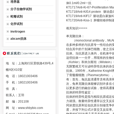
培养基
体0.1ml/0.2ml一抗
KT1717Anti-Ki-67-Proliferati
分子生物学试剂
KT1718Anti-Kif14 protein 
KT1719Anti-KIF17 驱动蛋白家族KI
蛇毒试剂
KT1720Anti-Kiss-1 肿瘤转移抑制
化学试剂
相关知识>>>>>
invitrogen
单克隆抗体：
abcam抗体
（monoclonal antibod
在多种多样的与抗原专一性结合的
结合其中的个别淋巴细胞，使之活
抗体。当抗原进入体内，在机体中
这些抗体一一分开，用现有的生物化
（Kohler）和米尔斯坦（Mils
地 址：上海闵行区景联路439号,4
无限繁殖又可分泌特异性抗体的杂
幢A区410室
抗体。1995年，Katherine K
了骨髓瘤细胞（Plasmacyto
电 话：18021003406
有：首先，兔抗血清通常含有高亲
手 机：18021003406
次，兔单克隆抗体能够识别许多在
以更多进行的融合试验，使得高通
传 真：
抗体的特异性鉴定 ：
联系人：王羽
抗体的特异性是指与相应抗原或近
力就强。衡量特异性通常以交叉反
邮 编：201108
同浓度抗原和近似抗原分别做竞争抑
网 址：
www.shbybio.com
度，并按下列公式计算交叉反应率。 