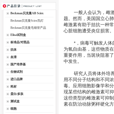
一般人会认为，雌激素
Beckman贝克曼AB Sciex
题。然而，美国国立心肺
Beckman贝克曼Sciex氘灯
雌激素有助于拮抗一种常
Beckman贝克曼毛细管产品
心脏细胞遭受炎症损害。
Elisa试剂盒
标准品/对照品
*，病毒可触发人体的
为氧自由基，这些物质在
抗体
重要作用，当斑块阻塞了
血清
中发生。
国产培养基
生物试剂
研究人员将体外培养的
用不同分子结构和不同浓
进口品牌
毒。应用细胞影像学和分
耗材
现某些结构的雌激素可抑
蛋白/多肽
这些类型的雌激素可抑制
测试盒
素在防治动脉粥样硬化方
细胞