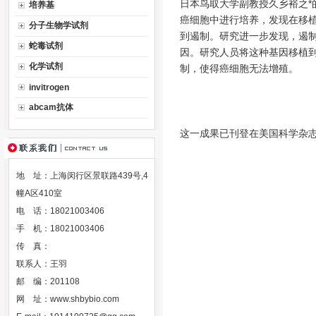
日本鸟取大学副教授久乡裕之*
培养基
癌细胞中进行培养，发现在移
分子生物学试剂
到遏制。研究进一步发现，遏制
蛇毒试剂
因。研究人员将这种基因移植
化学试剂
制，使得癌细胞无法增殖。
invitrogen
abcam抗体
这一成果已刊登在美国科学杂
地 址：上海闵行区景联路439号,4
幢A区410室
电 话：18021003406
手 机：18021003406
传 真：
联系人：王羽
邮 编：201108
网 址：
www.shbybio.com